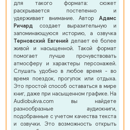
для такого формата: сюжет
0047
раскрывается постепенно и
удерживает внимание. Автор
Адамс
0048
Ричард
создает выразительную и
0049
запоминающуюся историю, а озвучка
Терновский Евгений
делает её более
0050
живой и насыщенной. Такой формат
0051
помогает лучше прочувствовать
атмосферу и характеры персонажей.
0052
Слушать удобно в любое время - во
0053
время поездок, прогулок или отдыха.
Это простой способ оставаться в мире
0054
книг, даже при насыщенном графике. На
0055
Audiobukva.com вы найдете
разнообразные аудиокниги,
0056
подобранные с учетом качества текста
0057
и озвучки. Это возможность открыть