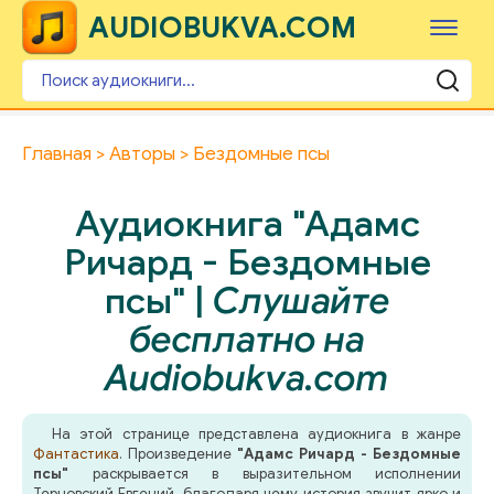
AUDIOBUKVA.COM
Главная
Авторы
Бездомные псы
Аудиокнига "Адамс
Ричард - Бездомные
псы" |
Слушайте
бесплатно на
Audiobukva.com
На этой странице представлена аудиокнига в жанре
Фантастика
. Произведение
"Адамс Ричард - Бездомные
псы"
раскрывается в выразительном исполнении
Терновский Евгений, благодаря чему история звучит ярко и