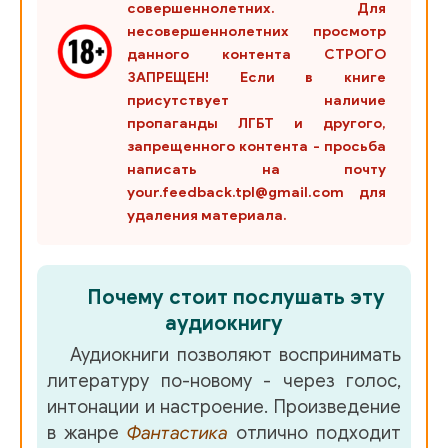
совершеннолетних. Для
0035
несовершеннолетних просмотр
0036
данного контента СТРОГО
ЗАПРЕЩЕН! Если в книге
0037
присутствует наличие
пропаганды ЛГБТ и другого,
0038
запрещенного контента - просьба
написать на почту
0039
your.feedback.tpl@gmail.com для
0040
удаления материала.
0041
0042
Почему стоит послушать эту
аудиокнигу
0043
Аудиокниги позволяют воспринимать
0044
литературу по-новому - через голос,
0045
интонации и настроение. Произведение
в жанре
Фантастика
отлично подходит
0046