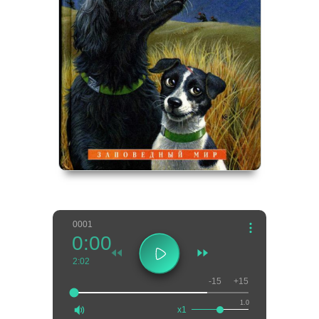
0001
0:00
2:02
-15
+15
1.0
x1