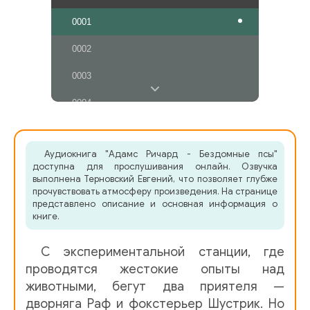
0001
0002
0003
0004
0005
Аудиокнига "Адамс Ричард - Бездомные псы"
0006
доступна для прослушивания онлайн. Озвучка
выполнена Терновский Евгений, что позволяет глубже
0007
прочувствовать атмосферу произведения. На странице
представлено описание и основная информация о
0008
книге.
0009
С экспериментальной станции, где
0010
проводятся жестокие опыты над
животными, бегут два приятеля —
0011
дворняга Раф и фокстерьер Шустрик. Но