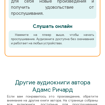
для себя новые произведения и
0058
получить удовольствие от
0059
прослушивания.
0060
Слушать онлайн
0061
Нажмите на плеер выше, чтобы начать
прослушивание. Аудиокнига доступна без скачивания
0062
и работает на любых устройствах.
0063
Другие аудиокниги автора
Адамс Ричард
Если вам понравилось это произведение, обратите
внимание на другие книги автора. На странице собраны
все аудиокниги, доступные для прослушивания.