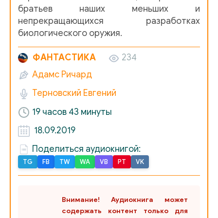
братьев наших меньших и
0024
непрекращающихся разработках
биологического оружия.
0025
0026
ФАНТАСТИКА
234
Адамс Ричард
0027
Терновский Евгений
0028
19 часов 43 минуты
0029
18.09.2019
0030
Поделиться аудиокнигой:
0031
TG
FB
TW
WA
VB
PT
VK
0032
0033
Внимание! Аудиокнига может
0034
содержать контент только для