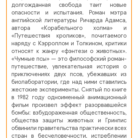
долгожданная свобода таит новые
0012
опасности и испытания. Роман мэтра
0013
английской литературы Ричарда Адамса,
автора «Корабельного холма» и
0014
«Путешествия кроликов», почитаемого
0015
наряду с Кэрроллом и Толкином, критики
относят к жанру «фэнтези о животных».
0016
«Чумные псы» — это философский роман-
0017
путешествие, увлекательная история о
приключениях двух псов, убежавших из
0018
биолаборатории, где над ними ставились
0019
жестокие эксперименты. Снятый по книге
в 1982 году одноименный анимационный
0020
фильм произвел эффект разорвавшейся
бомбы: взбудораженная общественность,
0021
общества защиты животных и Гринпис
0022
обвинили правительства практически всех
стран в бесчеловечности, истреблении
0023