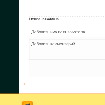
Ак_033
Ак_034
Ничего не найдено.
Ак_035
Ак_036
НПБ_001
НПБ_002
НПБ_003
НПБ_004