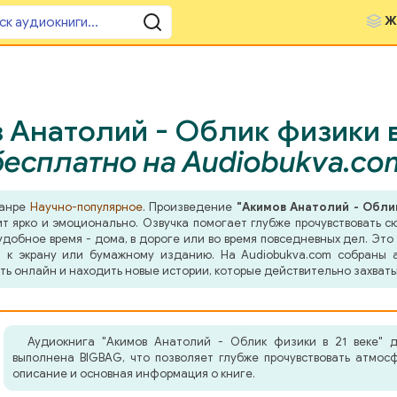
Ж
Анатолий - Облик физики в 
бесплатно на Audiobukva.co
жанре
Научно-популярное
. Произведение
"Акимов Анатолий - Облик
т ярко и эмоционально. Озвучка помогает глубже прочувствовать с
добное время - дома, в дороге или во время повседневных дел. Это 
 к экрану или бумажному изданию. На Audiobukva.com собраны а
ть онлайн и находить новые истории, которые действительно захват
Аудиокнига "Акимов Анатолий - Облик физики в 21 веке" 
выполнена BIGBAG, что позволяет глубже прочувствовать атмос
описание и основная информация о книге.