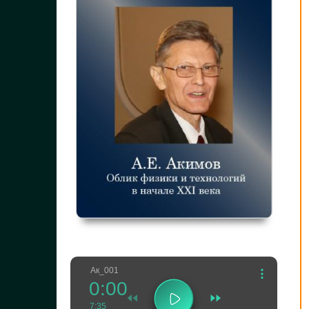
Ак_001
0:00
7:35