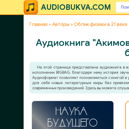
AUDIOBUKVA.COM
Главная
Авторы
Облик физики в 21 веке
Аудиокнига "Акимов 
На этой странице представлена аудиокнига в 
исполнении BIGBAG, благодаря чему история звучи
Аудиоформат позволяет познакомиться с книгой в у
для себя новые литературные миры без привязки
современных произведений. Здесь вы можете слуша