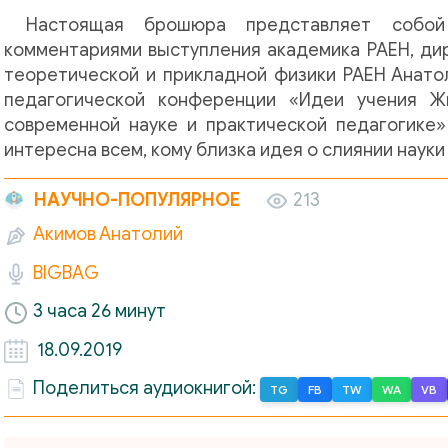
Настоящая брошюра представляет собо
комментариями выступления академика РАЕН, ди
теоретической и прикладной физики РАЕН Анатол
педагогической конференции «Идеи учения Ж
современной науке и практической педагогике» (
интересна всем, кому близка идея о слиянии науки
НАУЧНО-ПОПУЛЯРНОЕ
213
Акимов Анатолий
BIGBAG
3 часа 26 минут
18.09.2019
Поделиться аудиокнигой:
TG
FB
TW
WA
VB