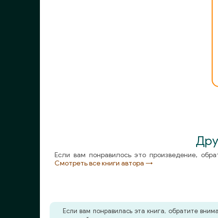
Ак_010
Ак_011
Ак_012
Ак_013
Ак_014
Ак_015
Ак_016
Дру
Ак_017
Если вам понравилось это произведение, обра
Ак_018
Смотреть все книги автора →
Ак_019
Ак_020
Если вам понравилась эта книга, обратите вни
Ак_021