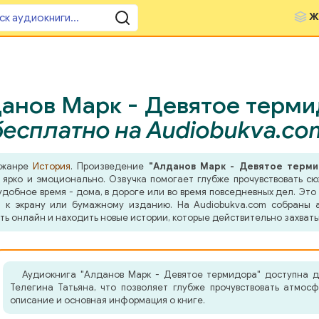
Ж
анов Марк - Девятое терми
бесплатно на Audiobukva.co
в жанре
История
. Произведение
"Алданов Марк - Девятое терми
 ярко и эмоционально. Озвучка помогает глубже прочувствовать с
добное время - дома, в дороге или во время повседневных дел. Это 
 к экрану или бумажному изданию. На Audiobukva.com собраны а
ть онлайн и находить новые истории, которые действительно захват
Аудиокнига "Алданов Марк - Девятое термидора" доступна д
Телегина Татьяна, что позволяет глубже прочувствовать атмос
описание и основная информация о книге.