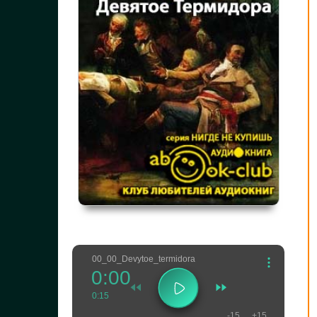
00_00_Devytoe_termidora
0:00
0:15
-15
+15