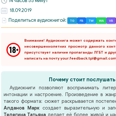
14 часов 55 минут
18.09.2019
Поделиться аудиокнигой:
TG
FB
TW
WA
VB
Внимание! Аудиокнига может содержать конт
несовершеннолетних просмотр данного конт
присутствует наличие пропаганды ЛГБТ и дру
написать на почту your.feedback.tpl@gmail.co
Почему стоит послушать
Аудиокниги позволяют воспринимать литер
интонации и настроение. Произведение в жа
такого формата: сюжет раскрывается постепен
Алданов Марк
создает выразительную и зап
Телегина Татьяна
делает её более живой и на