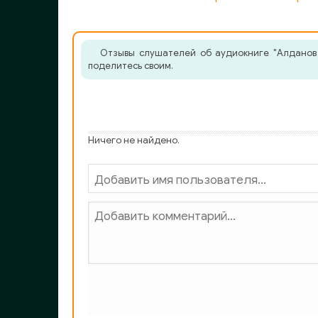
02_gl_05_Devyatoe_termidora
02_gl_06_Devyatoe_termidora
Отзывы слушателей об аудиокниге "Алданов 
02_gl_07_Devyatoe_termidora
поделитесь своим.
02_gl_08_01_Devyatoe_termidora
02_gl_08_02_Devyatoe_termidora
Ничего не найдено.
02_gl_09_Devyatoe_termidora
02_gl_10_Devyatoe_termidora
02_gl_11_Devyatoe_termidora
02_gl_12_Devyatoe_termidora
02_gl_13_Devyatoe_termidora
02_gl_14_Devyatoe_termidora