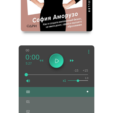
00
0:00
5:27
-15
+15
1.0
x1
00
01
02