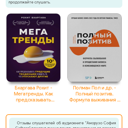
продолжайте слушать.
Бхаргава Рохит -
Полман Пол и др. -
Мегатренды. Как
Полный позитив.
предсказывать
Формула выживания и
грядущие тенденции и
процветания бизнеса в
видеть то, что
изменившемся мире
упускают другие
Отзывы слушателей об аудиокниге "Аморузо София