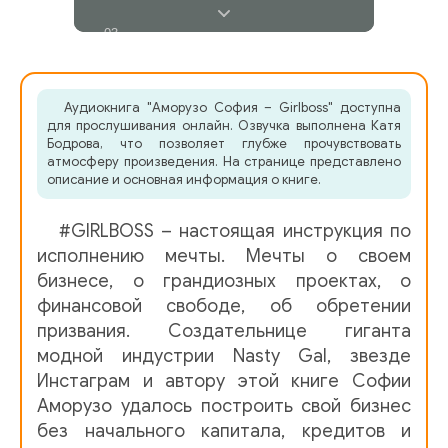
03
04
Аудиокнига "Аморузо София – Girlboss" доступна
05
для прослушивания онлайн. Озвучка выполнена Катя
Бодрова, что позволяет глубже прочувствовать
06
атмосферу произведения. На странице представлено
описание и основная информация о книге.
07
#GIRLBOSS – настоящая инструкция по
08
исполнению мечты. Мечты о своем
09
бизнесе, о грандиозных проектах, о
финансовой свободе, об обретении
10
призвания. Создательнице гиганта
11
модной индустрии Nasty Gal, звезде
Инстаграм и автору этой книге Софии
Аморузо удалось построить свой бизнес
без начального капитала, кредитов и