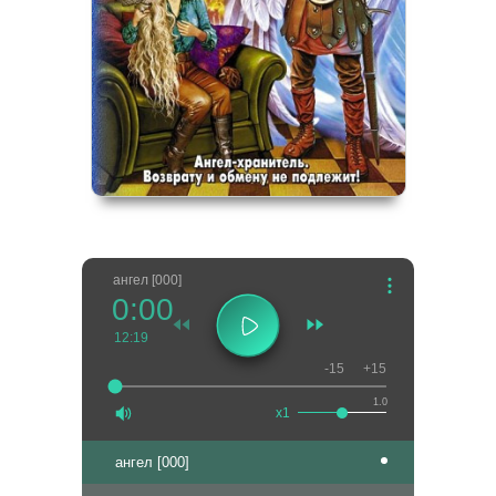
ангел [000]
0:00
12:19
-15
+15
1.0
x1
ангел [000]