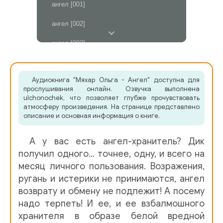
ангел [001]
ангел [002]
ангел [003]
ангел [004]
Аудиокнига "Мяхар Ольга - Ангел" доступна для
ангел [005]
прослушивания онлайн. Озвучка выполнена
ulchonochek, что позволяет глубже прочувствовать
ангел [006]
атмосферу произведения. На странице представлено
описание и основная информация о книге.
ангел [007]
А у вас есть ангел-хранитель? Дик
ангел [008]
получил одного… точнее, одну, и всего на
ангел [009]
месяц личного пользования. Возражения,
ругань и истерики не принимаются, ангел
ангел [010]
возврату и обмену не подлежит! А посему
ангел [011]
надо терпеть! И ее, и ее взбалмошного
хранителя в образе белой вредной
ангел [012]