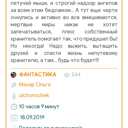
летучей мыши, и строгий надзор ангелов
ангел [013]
за всем этим бедламом… А тут еще черти
очнулись и активно во все вмешиваются,
ангел [014]
мертвые миры никак не хотят
ангел [015]
запечатываться, плюс собственный
хранитель помогает так, что придушил бы!
ангел [016]
Но некогда! Надо выжить, вытащить
друзей и спасти жизнь непутевому
ангел [017]
хранителю, а там… будь что будет!!!
ангел [018]
ФАНТАСТИКА
244
ангел [019]
Мяхар Ольга
ангел [020]
ulchonochek
ангел [021]
10 часов 9 минут
ангел [022]
18.09.2019
ангел [023]