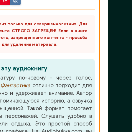
PT
VK
ент только для совершеннолетних. Для
ента СТРОГО ЗАПРЕЩЕН! Если в книге
гого, запрещенного контента - просьба
m для удаления материала.
 эту аудиокнигу
атуру по-новому - через голос,
е
Фантастика
отлично подходит для
но и удерживает внимание. Автор
поминающуюся историю, а озвучка
ыщенной. Такой формат помогает
ы персонажей. Слушать удобно в
или отдыха. Это простой способ
м графике. На Audiobukva.com вы