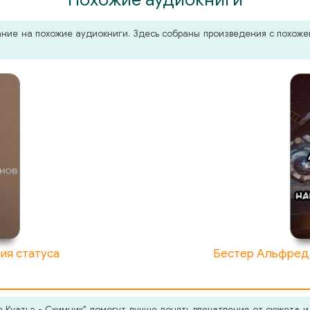
мание на похожие аудиокниги. Здесь собраны произведения с похо
ия статуса
Бестер Альфред 
 Куатьэ - Схимник" помогут лучше понять впечатления от сюжета и