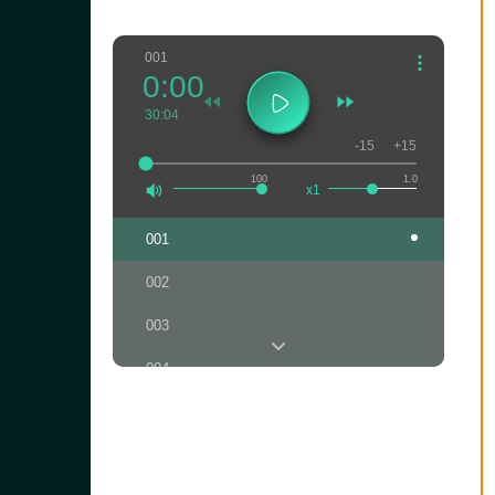
001
0:00
30:04
-15
+15
100
1.0
x1
001
002
003
004
005
006