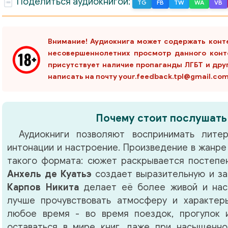
Поделиться аудиокнигой:
TG
FB
TW
WA
VB
Внимание! Аудиокнига может содержать конт
несовершеннолетних просмотр данного конт
присутствует наличие пропаганды ЛГБТ и дру
написать на почту your.feedback.tpl@gmail.co
Почему стоит послушать
Аудиокниги позволяют воспринимать литер
интонации и настроение. Произведение в жанр
такого формата: сюжет раскрывается постепен
Анхель де Куатьэ
создает выразительную и за
Карпов Никита
делает её более живой и нас
лучше прочувствовать атмосферу и характер
любое время - во время поездок, прогулок 
оставаться в мире книг, даже при насыщенно