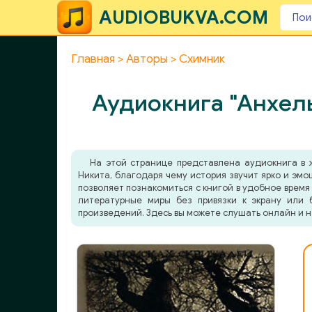
AUDIOBUKVA.COM
Главная
Авторы
Схимник
Аудиокнига "Анхель
На этой странице представлена аудиокнига в
Никита, благодаря чему история звучит ярко и эм
позволяет познакомиться с книгой в удобное время 
литературные миры без привязки к экрану или 
произведений. Здесь вы можете слушать онлайн и н