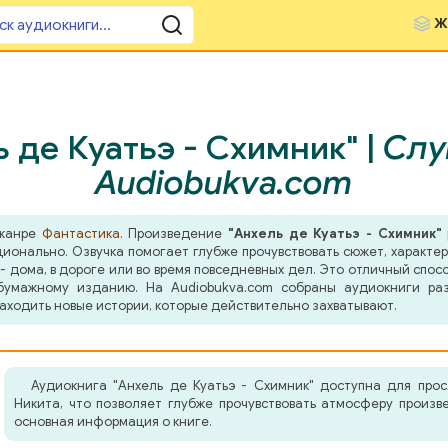
Ж
 де Куатьэ - Схимник" |
Слу
Audiobukva.com
 жанре
Фантастика
. Произведение
"Анхель де Куатьэ - Схимник"
оционально. Озвучка помогает глубже прочувствовать сюжет, характ
- дома, в дороге или во время повседневных дел. Это отличный спосо
бумажному изданию. На Audiobukva.com собраны аудиокниги ра
аходить новые истории, которые действительно захватывают.
Аудиокнига "Анхель де Куатьэ - Схимник" доступна для про
Никита, что позволяет глубже прочувствовать атмосферу произ
основная информация о книге.