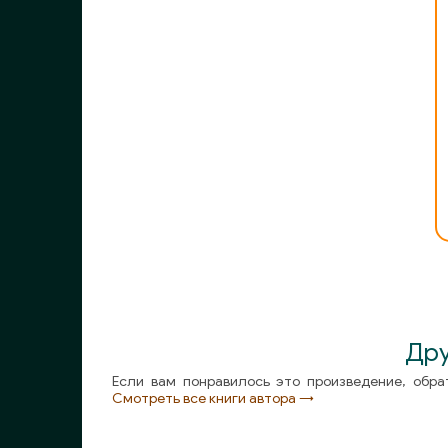
007
008
009
010
011
Дру
Если вам понравилось это произведение, обра
Смотреть все книги автора →