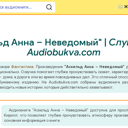
Ж
ьд Анна – Неведомый" |
Слу
Audiobukva.com
 жанре
Фантастика
. Произведение
"Аскельд Анна – Неведомый"
р
оционально. Озвучка помогает глубже прочувствовать сюжет, характ
- дома, в дороге или во время повседневных дел. Это отличный спосо
бумажному изданию. На Audiobukva.com собраны аудиокниги ра
аходить новые истории, которые действительно захватывают.
Аудиокнига "Аскельд Анна – Неведомый" доступна для просл
Кирилл, что позволяет глубже прочувствовать атмосферу произ
основная информация о книге.