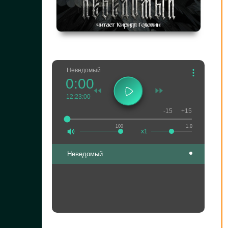
Неведомый
0:00
12:23:00
-15
+15
100
1.0
x1
Неведомый