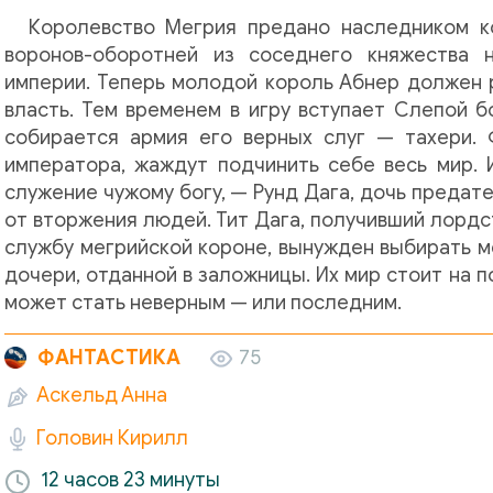
Королевство Мегрия предано наследником к
воронов-оборотней из соседнего княжества 
империи. Теперь молодой король Абнер должен 
власть. Тем временем в игру вступает Слепой б
собирается армия его верных слуг — тахери. 
императора, жаждут подчинить себе весь мир. 
служение чужому богу, — Рунд Дага, дочь предат
от вторжения людей. Тит Дага, получивший лордс
службу мегрийской короне, вынужден выбирать м
дочери, отданной в заложницы. Их мир стоит на 
может стать неверным — или последним.
ФАНТАСТИКА
75
Аскельд Анна
Головин Кирилл
12 часов
23 минуты