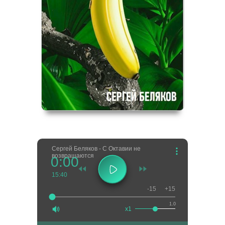
Сергей Беляков - С Октавии не
возвращаются
0:00
15:40
-15
+15
1.0
x1