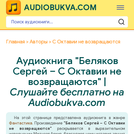
AUDIOBUKVA.COM
Главная
Авторы
С Октавии не возвращаются
Аудиокнига "Беляков
Сергей – С Октавии не
возвращаются" |
Слушайте бесплатно на
Audiobukva.com
На этой странице представлена аудиокнига в жанре
Фантастика
. Произведение
"Беляков Сергей – С Октавии
не возвращаются"
раскрывается в выразительном
исполнении Матусов Архип, благодаря чему история звучит