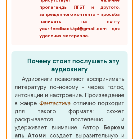
присутствует наличие
027 Тётка с ниткой
пропаганды ЛГБТ и другого,
запрещенного контента - просьба
028 Куры
написать на почту
029 Терминатор как воля и представление
your.feedback.tpl@gmail.com для
удаления материала.
030 Вызов Ихтиандра
031 Крылатый медведь
Почему стоит послушать эту
032 Страшненькое
аудиокнигу
Аудиокниги позволяют воспринимать
033 Crush-comissar, или Как я немного побыл супермен
литературу по-новому - через голос,
интонации и настроение. Произведение
034 Шанхайский барс
в жанре
Фантастика
отлично подходит
035 Как я разлюбил борынгы
для такого формата: сюжет
раскрывается постепенно и
удерживает внимание. Автор
Беркем
аль Атоми
создает выразительную и