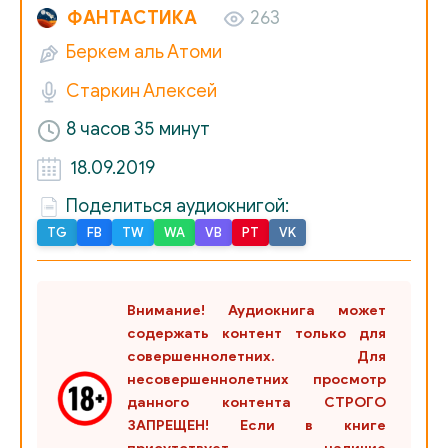
016 Время Шустрика
ФАНТАСТИКА
263
Беркем аль Атоми
017 Старший заяц
Старкин Алексей
018 Силачские деффки
8 часов 35 минут
019 Спасибо, Гришковец
18.09.2019
020 Плохое. Вернее, Плохие
Поделиться аудиокнигой:
021 Полоз
TG
FB
TW
WA
VB
PT
VK
022 Тамга и блендамед
023 Синий пирожок
Внимание! Аудиокнига может
024 Шизофреническое (Друг мой Сашка)
содержать контент только для
совершеннолетних. Для
025 Раз в месяц, или Как я перестал быть пионером
несовершеннолетних просмотр
данного контента СТРОГО
026 Охота
ЗАПРЕЩЕН! Если в книге