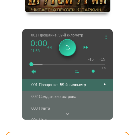
001 Прощание. 59-й километр
0:00
11:58
-15
+15
1.0
x1
001 Прощание. 59-й километр
002 Солдатские острова
003 Плита
004 Ночь
005 Город золотой, или Поездочка