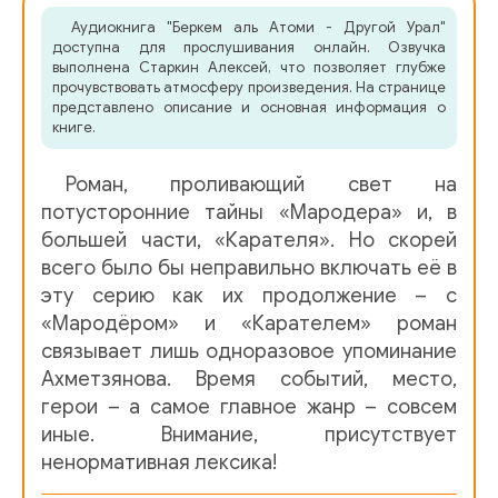
Аудиокнига "Беркем аль Атоми - Другой Урал"
006 Место и человек
доступна для прослушивания онлайн. Озвучка
выполнена Старкин Алексей, что позволяет глубже
прочувствовать атмосферу произведения. На странице
007 Песня про зайцев
представлено описание и основная информация о
книге.
008 Летать
009 Жил да был черный кыт за углом
Роман, проливающий свет на
потусторонние тайны «Мародера» и, в
010 Реальный пикник на обочине
большей части, «Карателя». Но скорей
всего было бы неправильно включать её в
011 Я увлекаюся спортивною рыбалкой
эту серию как их продолжение – с
«Мародёром» и «Карателем» роман
012 Идет великий Мганга
связывает лишь одноразовое упоминание
Ахметзянова. Время событий, место,
013 Снова черный кыт
герои – а самое главное жанр – совсем
014 След
иные. Внимание, присутствует
ненормативная лексика!
015 Мент родился