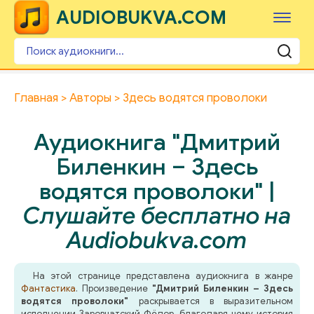
AUDIOBUKVA.COM
Главная
Авторы
Здесь водятся проволоки
Аудиокнига "Дмитрий
Биленкин – Здесь
водятся проволоки" |
Слушайте бесплатно на
Audiobukva.com
На этой странице представлена аудиокнига в жанре
Фантастика
. Произведение
"Дмитрий Биленкин – Здесь
водятся проволоки"
раскрывается в выразительном
исполнении Заровчатский Фёдор, благодаря чему история