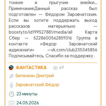
тонкие и прыгучие змейки...
ПримечаниеДанный рассказ был
подготовлен — Фёдором Заровчатским.
Если вы хотите поддержать выход
рассказов матерьяльно —
boosty.to/id199527881/media/all Карта
Сбер — 5228600562859316 Группа в
контакте «Федор Заровчатский
аудиокниги» —vk.com/club235345856
Подписывайтесь. Спасибо за поддержку .
ФАНТАСТИКА
69
Биленкин Дмитрий
Заровчатский Фёдор
23 минуты
24.05.2026