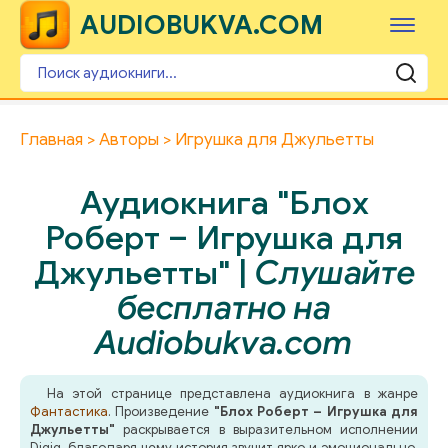
AUDIOBUKVA.COM
Главная
Авторы
Игрушка для Джульетты
Аудиокнига "Блох
Роберт – Игрушка для
Джульетты" |
Слушайте
бесплатно на
Audiobukva.com
На этой странице представлена аудиокнига в жанре
Фантастика
. Произведение
"Блох Роберт – Игрушка для
Джульетты"
раскрывается в выразительном исполнении
Digig, благодаря чему история звучит ярко и эмоционально.