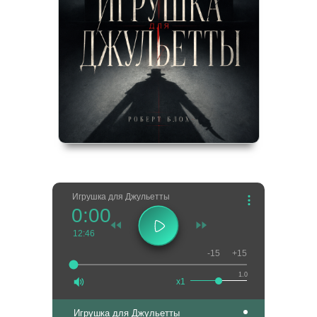
Игрушка для Джульетты
0:00
12:46
-15
+15
1.0
x1
Игрушка для Джульетты