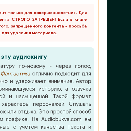
ент только для совершеннолетних. Для
ента СТРОГО ЗАПРЕЩЕН! Если в книге
гого, запрещенного контента - просьба
m для удаления материала.
 эту аудиокнигу
атуру по-новому - через голос,
е
Фантастика
отлично подходит для
но и удерживает внимание. Автор
оминающуюся историю, а озвучка
й и насыщенной. Такой формат
 характеры персонажей. Слушать
лок или отдыха. Это простой способ
м графике. На Audiobukva.com вы
нные с учетом качества текста и