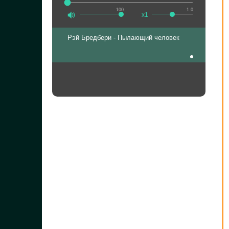
100
1.0
x1
Рэй Бредбери - Пылающий человек