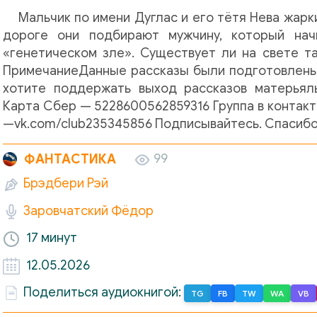
Мальчик по имени Дуглас и его тётя Нева жарк
дороге они подбирают мужчину, который нач
«генетическом зле». Существует ли на свете та
ПримечаниеДанные рассказы были подготовлены
хотите поддержать выход рассказов матерьяльно
Карта Сбер — 5228600562859316 Группа в контак
—vk.com/club235345856 Подписывайтесь. Спасибо 
ФАНТАСТИКА
99
Брэдбери Рэй
Заровчатский Фёдор
17 минут
12.05.2026
Поделиться аудиокнигой:
TG
FB
TW
WA
VB