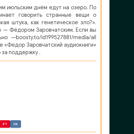
им июльским днём едут на озеро. По
инает говорить странные вещи о
кая штука, как генетическое зло?».
 — Фёдором Заровчатским. Если вы
 —boosty.to/id199527881/media/all
те «Федор Заровчатский аудиокниги»
за поддержку .
PT
VK