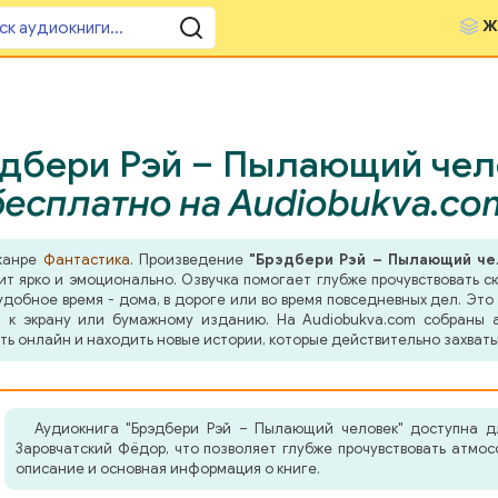
Ж
эдбери Рэй – Пылающий чел
бесплатно на Audiobukva.co
 жанре
Фантастика
. Произведение
"Брэдбери Рэй – Пылающий че
ит ярко и эмоционально. Озвучка помогает глубже прочувствовать с
добное время - дома, в дороге или во время повседневных дел. Это 
 к экрану или бумажному изданию. На Audiobukva.com собраны а
ть онлайн и находить новые истории, которые действительно захват
Аудиокнига "Брэдбери Рэй – Пылающий человек" доступна д
Заровчатский Фёдор, что позволяет глубже прочувствовать атмо
описание и основная информация о книге.