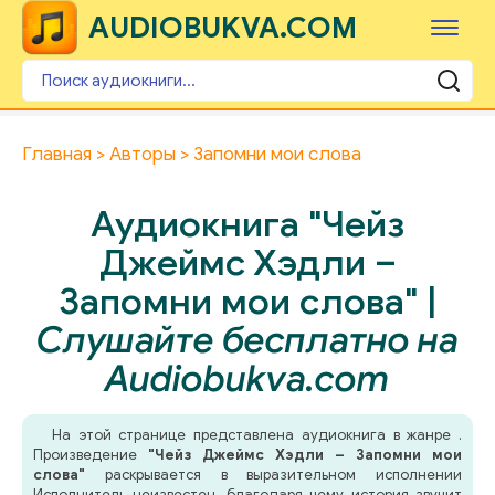
AUDIOBUKVA.COM
Главная
Авторы
Запомни мои слова
Аудиокнига "Чейз
Джеймс Хэдли –
Запомни мои слова" |
Слушайте бесплатно на
Audiobukva.com
На этой странице представлена аудиокнига в жанре .
Произведение
"Чейз Джеймс Хэдли – Запомни мои
слова"
раскрывается в выразительном исполнении
Исполнитель неизвестен, благодаря чему история звучит