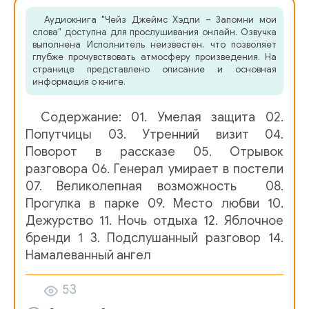
Аудиокнига "Чейз Джеймс Хэдли – Запомни мои
06. Отрывок разговора
слова" доступна для прослушивания онлайн. Озвучка
выполнена Исполнитель неизвестен, что позволяет
07. Генерал умирает в постели
глубже прочувствовать атмосферу произведения. На
странице представлено описание и основная
08. Великолепная возможность
информация о книге.
09. Прогулка в парке
Содержание: 01. Умелая защита 02.
10. Место любви 1
Попутчицы 03. Утренний визит 04.
Поворот в рассказе 05. Отрывок
11. Место любви 2
разговора 06. Генерал умирает в постели
07. Великолепная возможность 08.
12. Место любви 3
Прогулка в парке 09. Место любви 10.
13. Место любви 4
Дежурство 11. Ночь отдыха 12. Яблочное
бренди 1 3. Подслушанный разговор 14.
14. Место любви 5
Намалеванный ангел
15. Место любви 6
53
16. Дежурство