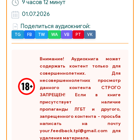
9 часов
12 минут
17. Ночь отдыха
01.07.2026
18. Яблочное бренди
Поделиться аудиокнигой:
19. Подслушенный разговор
TG
FB
TW
WA
VB
PT
VK
20. Намалеванный ангел-1
21. Намалеванный ангел-2
Внимание! Аудиокнига может
содержать контент только для
совершеннолетних. Для
несовершеннолетних просмотр
данного контента СТРОГО
ЗАПРЕЩЕН! Если в книге
присутствует наличие
пропаганды ЛГБТ и другого,
запрещенного контента - просьба
написать на почту
your.feedback.tpl@gmail.com для
удаления материала.