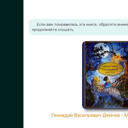
0023
0024
Если вам понравилась эта книга, обратите вни
0025
продолжайте слушать.
0026
0027
0028
0029
0030
0031
0032
0033
Геннадий Васильевич Демчев - 
0034