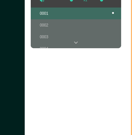
x1
0001
0002
0003
0004
0005
0006
0007
0008
0009
0010
0011