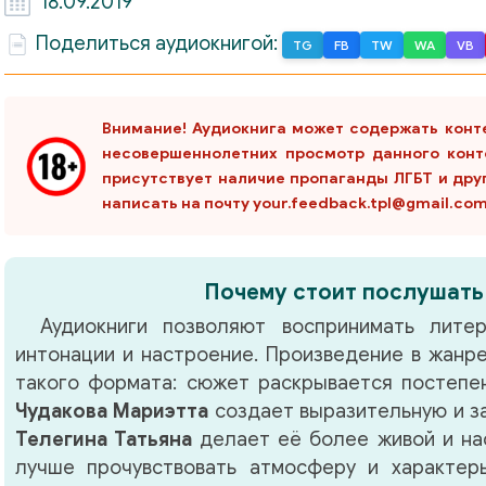
18.09.2019
Поделиться аудиокнигой:
TG
FB
TW
WA
VB
Внимание! Аудиокнига может содержать конт
несовершеннолетних просмотр данного конт
присутствует наличие пропаганды ЛГБТ и дру
написать на почту your.feedback.tpl@gmail.co
Почему стоит послушать
Аудиокниги позволяют воспринимать литер
интонации и настроение. Произведение в жанр
такого формата: сюжет раскрывается постепен
Чудакова Мариэтта
создает выразительную и з
Телегина Татьяна
делает её более живой и на
лучше прочувствовать атмосферу и характер