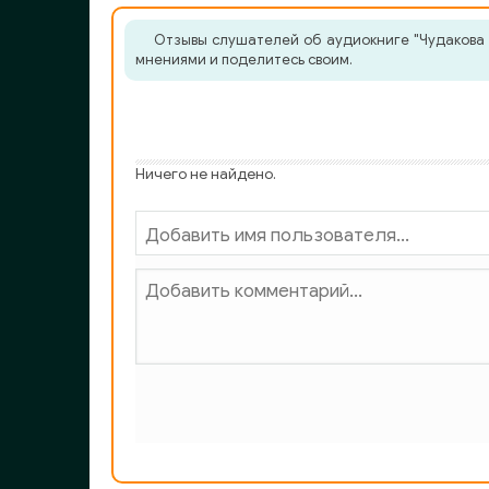
0035
Отзывы слушателей об аудиокниге "Чудакова 
мнениями и поделитесь своим.
0036
0037
0038
Ничего не найдено.
0039
0040
0041
0042
0043
0044
0045