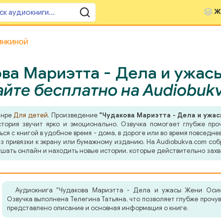
Ж
инкиной
ва Мариэтта - Дела и ужас
йте бесплатно на Audiobuk
анре
Для детей
. Произведение
"Чудакова Мариэтта - Дела и ужа
тория звучит ярко и эмоционально. Озвучка помогает глубже про
я с книгой в удобное время - дома, в дороге или во время повседнев
з привязки к экрану или бумажному изданию. На Audiobukva.com соб
шать онлайн и находить новые истории, которые действительно захв
Аудиокнига "Чудакова Мариэтта - Дела и ужасы Жени Осин
Озвучка выполнена Телегина Татьяна, что позволяет глубже прочу
представлено описание и основная информация о книге.