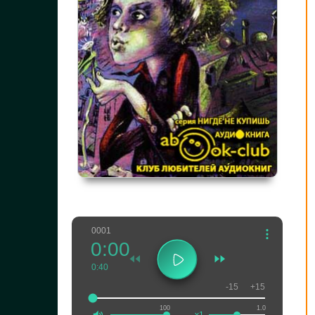
0001
0:00
0:40
-15
+15
100
1.0