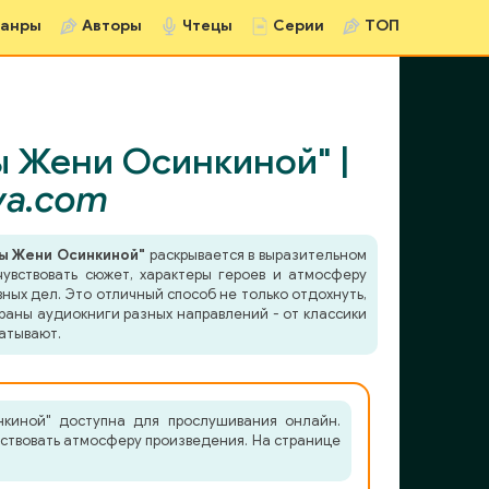
анры
Авторы
Чтецы
Серии
ТОП
ы Жени Осинкиной" |
va.com
сы Жени Осинкиной"
раскрывается в выразительном
чувствовать сюжет, характеры героев и атмосферу
ных дел. Это отличный способ не только отдохнуть,
раны аудиокниги разных направлений - от классики
атывают.
киной" доступна для прослушивания онлайн.
вствовать атмосферу произведения. На странице