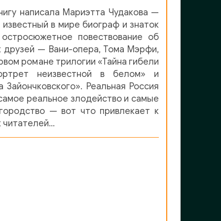
нигу написала Мариэтта Чудакова —
 известный в мире биограф и знаток
, остросюжетное повествование об
 друзей — Вани-опера, Тома Мэрфи,
ервом романе трилогии «Тайна гибели
ортрет неизвестной в белом» и
 Зайончковского». Реальная Россия
 самое реальное злодейство и самые
городство — вот что привлекает к
х читателей…