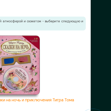
жей атмосферой и сюжетом - выберите следующую и
ки на ночь и приключения Тигра Тома