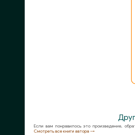
0012
0013
0014
0015
0016
0017
0018
0019
0020
0021
Друг
0022
Если вам понравилось это произведение, обра
Смотреть все книги автора →