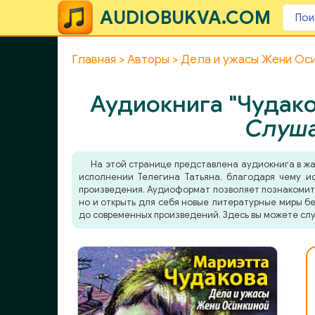
AUDIOBUKVA.COM
Главная
Авторы
Дела и ужасы Жени Ос
Аудиокнига "Чудако
Слуша
На этой странице представлена аудиокнига в ж
исполнении Телегина Татьяна, благодаря чему ис
произведения. Аудиоформат позволяет познакомитьс
но и открыть для себя новые литературные миры бе
до современных произведений. Здесь вы можете слу