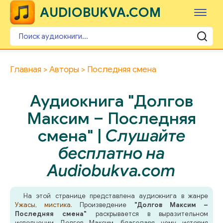
AUDIOBUKVA.COM
Главная
Авторы
Последняя смена
Аудиокнига "Долгов
Максим – Последняя
смена" |
Слушайте
бесплатно на
Audiobukva.com
На этой странице представлена аудиокнига в жанре
Ужасы, мистика
. Произведение
"Долгов Максим –
Последняя смена"
раскрывается в выразительном
исполнении Долгов Максим, благодаря чему история