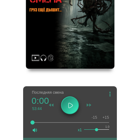
Последняя смена
0:00
53:44
-15
+15
1.0
x1