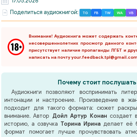
17.05.2026
Поделиться аудиокнигой:
TG
FB
TW
WA
VB
Внимание! Аудиокнига может содержать конт
несовершеннолетних просмотр данного конт
присутствует наличие пропаганды ЛГБТ и дру
написать на почту your.feedback.tpl@gmail.co
Почему стоит послушать
Аудиокниги позволяют воспринимать литер
интонации и настроение. Произведение в ж
подходит для такого формата: сюжет раскры
внимание. Автор
Дойл Артур Конан
создает в
историю, а озвучка
Торина Ирина
делает её б
формат помогает лучше прочувствовать атм