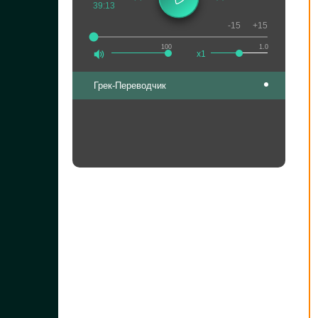
39:13
-15
+15
100
1.0
x1
Грек-Переводчик