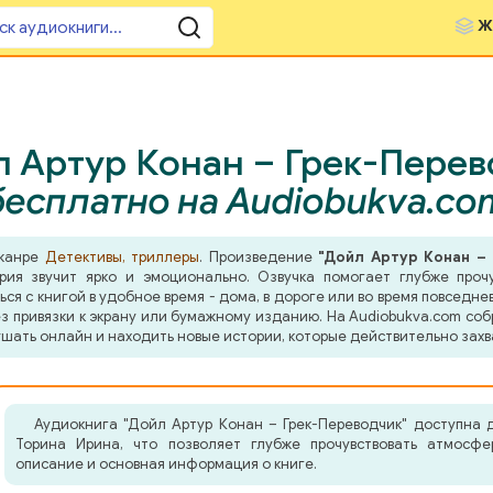
Ж
 Артур Конан – Грек-Перев
бесплатно на Audiobukva.co
 жанре
Детективы, триллеры
. Произведение
"Дойл Артур Конан –
ия звучит ярко и эмоционально. Озвучка помогает глубже прочу
я с книгой в удобное время - дома, в дороге или во время повседнев
з привязки к экрану или бумажному изданию. На Audiobukva.com соб
шать онлайн и находить новые истории, которые действительно захв
Аудиокнига "Дойл Артур Конан – Грек-Переводчик" доступна 
Торина Ирина, что позволяет глубже прочувствовать атмосфе
описание и основная информация о книге.