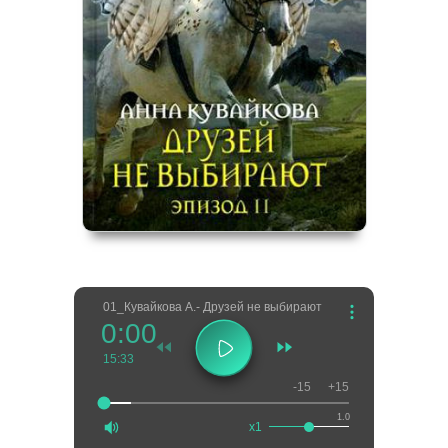
01_Кувайкова А.- Друзей не выбирают
0:00
15:33
-15
+15
1.0
x1