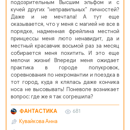
подозрительным Высшим эльфом и с
кучей других “неправильных” личностей?
10_Кувайкова А.- Друзей не выбирают
Даже и не мечтала! А тут еще
оказывается, что у меня с магией не все в
11_Кувайкова А.- Друзей не выбирают
порядке, надменная фрейлина местной
принцессы меня люто ненавидит, да и
12_Кувайкова А.- Друзей не выбирают
местный красавчик восьмой раз за месяц
собирается меня похитить. И это еще
13_Кувайкова А.- Друзей не выбирают
мелочи жизни! Впереди меня ожидает
практика в городе полукровок,
14_Кувайкова А.- Друзей не выбирают
соревнования по некромантии и поездка в
тот город, куда я клялась даже кончика
15_Кувайкова А.- Друзей не выбирают
носа не высовывать! Поневоле возникает
вопрос: где же я так согрешила?
16_Кувайкова А.- Друзей не выбирают
17_Кувайкова А.- Друзей не выбирают
ФАНТАСТИКА
681
Кувайкова Анна
18_Кувайкова А.- Друзей не выбирают