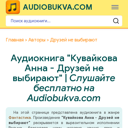
AUDIOBUKVA.COM
Главная
Авторы
Друзей не выбирают
Аудиокнига "Кувайкова
Анна - Друзей не
выбирают" |
Слушайте
бесплатно на
Audiobukva.com
На этой странице представлена аудиокнига в жанре
Фантастика
. Произведение
"Кувайкова Анна - Друзей не
выбирают"
раскрывается в выразительном исполнении
Ведьма, благодаря чему история звучит ярко и