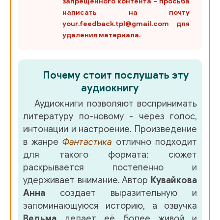
запрещенного контента - просьба
28_Кувайкова А.- Друзей не выбирают
написать на почту
your.feedback.tpl@gmail.com для
удаления материала.
29_Кувайкова А.- Друзей не выбирают
30_Кувайкова А.- Друзей не выбирают
Почему стоит послушать эту
31_Кувайкова А.- Друзей не выбирают
аудиокнигу
Аудиокниги позволяют воспринимать
32_Кувайкова А.- Друзей не выбирают
литературу по-новому - через голос,
интонации и настроение. Произведение
33_Кувайкова А.- Друзей не выбирают
в жанре
Фантастика
отлично подходит
для такого формата: сюжет
34_Кувайкова А.- Друзей не выбирают
раскрывается постепенно и
удерживает внимание. Автор
Кувайкова
35_Кувайкова А.- Друзей не выбирают
Анна
создает выразительную и
36_Кувайкова А.- Друзей не выбирают
запоминающуюся историю, а озвучка
Ведьма
делает её более живой и