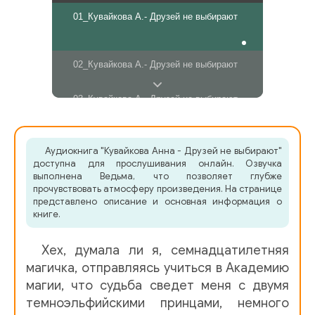
01_Кувайкова А.- Друзей не выбирают
02_Кувайкова А.- Друзей не выбирают
03_Кувайкова А.- Друзей не выбирают
04_Кувайкова А.- Друзей не выбирают
Аудиокнига "Кувайкова Анна - Друзей не выбирают"
доступна для прослушивания онлайн. Озвучка
05_Кувайкова А.- Друзей не выбирают
выполнена Ведьма, что позволяет глубже
прочувствовать атмосферу произведения. На странице
представлено описание и основная информация о
06_Кувайкова А.- Друзей не выбирают
книге.
07_Кувайкова А.- Друзей не выбирают
Хех, думала ли я, семнадцатилетняя
магичка, отправляясь учиться в Академию
08_Кувайкова А.- Друзей не выбирают
магии, что судьба сведет меня с двумя
темноэльфийскими принцами, немного
09_Кувайкова А.- Друзей не выбирают