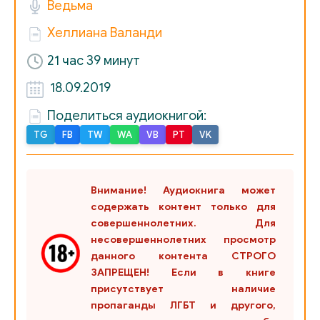
Ведьма
19_Кувайкова А.- Друзей не выбирают
Хеллиана Валанди
20_Кувайкова А.- Друзей не выбирают
21 час 39 минут
18.09.2019
21_Кувайкова А.- Друзей не выбирают
Поделиться аудиокнигой:
22_Кувайкова А.- Друзей не выбирают
TG
FB
TW
WA
VB
PT
VK
23_Кувайкова А.- Друзей не выбирают
Внимание! Аудиокнига может
24_Кувайкова А.- Друзей не выбирают
содержать контент только для
совершеннолетних. Для
25_Кувайкова А.- Друзей не выбирают
несовершеннолетних просмотр
данного контента СТРОГО
26_Кувайкова А.- Друзей не выбирают
ЗАПРЕЩЕН! Если в книге
присутствует наличие
27_Кувайкова А.- Друзей не выбирают
пропаганды ЛГБТ и другого,