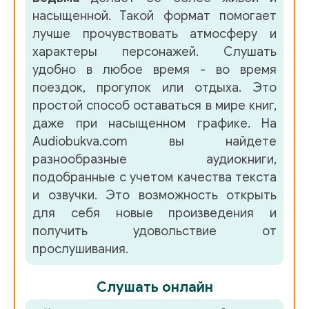
37_Кувайкова А.- Друзей не выбирают
насыщенной. Такой формат помогает
лучше прочувствовать атмосферу и
38_Кувайкова А.- Друзей не выбирают
характеры персонажей. Слушать
удобно в любое время - во время
39_Кувайкова А.- Друзей не выбирают
поездок, прогулок или отдыха. Это
простой способ оставаться в мире книг,
40_Кувайкова А.- Друзей не выбирают
даже при насыщенном графике. На
Audiobukva.com вы найдете
41_Кувайкова А.- Друзей не выбирают
разнообразные аудиокниги,
подобранные с учетом качества текста
42_Кувайкова А.- Друзей не выбирают
и озвучки. Это возможность открыть
для себя новые произведения и
43_Кувайкова А.- Друзей не выбирают
получить удовольствие от
прослушивания.
44_Кувайкова А.- Друзей не выбирают
45_Кувайкова А.- Друзей не выбирают
Слушать онлайн