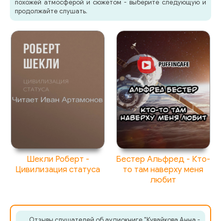
55_Кувайкова А.- Друзей не выбирают
похожей атмосферой и сюжетом - выберите следующую и
продолжайте слушать.
56_Кувайкова А.- Друзей не выбирают
57_Кувайкова А.- Друзей не выбирают
58_Кувайкова А.- Друзей не выбирают
59_Кувайкова А.- Друзей не выбирают
60_Кувайкова А.- Друзей не выбирают
61_Кувайкова А.- Друзей не выбирают
Шекли Роберт -
Бестер Альфред - Кто-
Цивилизация статуса
то там наверху меня
62_Кувайкова А.- Друзей не выбирают
любит
63_Кувайкова А.- Друзей не выбирают
64_Кувайкова А.- Друзей не выбирают
Отзывы слушателей об аудиокниге "Кувайкова Анна -