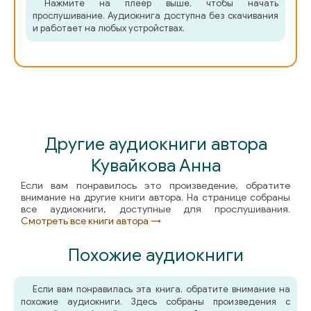
Нажмите на плеер выше, чтобы начать
46_Кувайкова А.- Друзей не выбирают
прослушивание. Аудиокнига доступна без скачивания
и работает на любых устройствах.
47_Кувайкова А.- Друзей не выбирают
48_Кувайкова А.- Друзей не выбирают
49_Кувайкова А.- Друзей не выбирают
Другие аудиокниги автора
50_Кувайкова А.- Друзей не выбирают
Кувайкова Анна
51_Кувайкова А.- Друзей не выбирают
Если вам понравилось это произведение, обратите
внимание на другие книги автора. На странице собраны
все аудиокниги, доступные для прослушивания.
52_Кувайкова А.- Друзей не выбирают
Смотреть все книги автора →
53_Кувайкова А.- Друзей не выбирают
Похожие аудиокниги
54_Кувайкова А.- Друзей не выбирают
Если вам понравилась эта книга, обратите внимание на
похожие аудиокниги. Здесь собраны произведения с