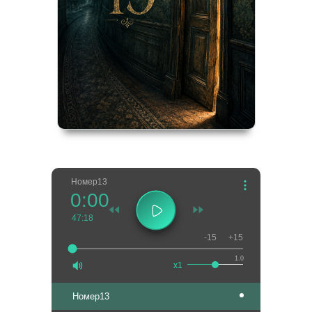
Номер13
0:00
47:18
-15
+15
1.0
x1
Номер13