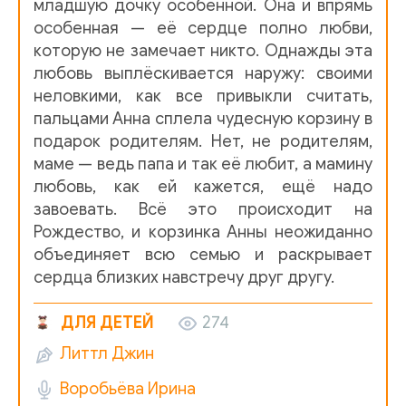
12_Drugoe_napravlenie
младшую дочку особенной. Она и впрямь
особенная — её сердце полно любви,
13_Posle_shkoly
которую не замечает никто. Однажды эта
любовь выплёскивается наружу: своими
14_Chto_pridumal_Rudi
неловкими, как все привыкли считать,
15_Miss_Uilyams_zadaet_voprosy
пальцами Анна сплела чудесную корзину в
подарок родителям. Нет, не родителям,
16_Ann_a_tvorit_chudesa
маме — ведь папа и так её любит, а мамину
любовь, как ей кажется, ещё надо
17_Rozhdestvo_na_poroge
завоевать. Всё это происходит на
18_Rozhdestvenskiy_Sochelnik
Рождество, и корзинка Анны неожиданно
объединяет всю семью и раскрывает
19_Ot_Anny
сердца близких навстречу друг другу.
20_Esche_odin_syurpriz
ДЛЯ ДЕТЕЙ
274
Литтл Джин
Воробьёва Ирина