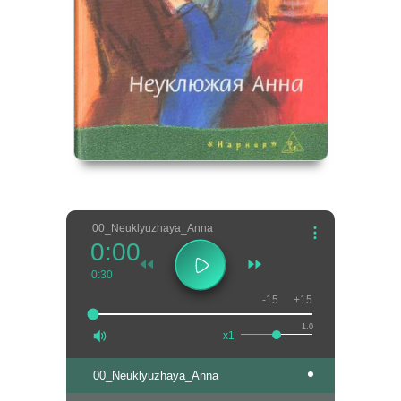
00_Neuklyuzhaya_Anna
0:00
0:30
-15
+15
1.0
x1
00_Neuklyuzhaya_Anna