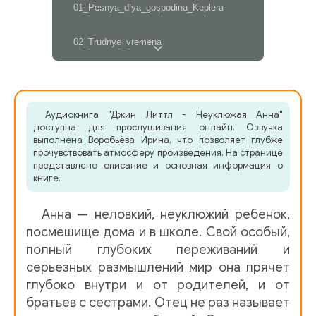
01_Pesnya_dlya_gospodina_Keplera
02_Trudnye_vremena
03_Awkward_Anna
04_Papa_ne_prav!
Аудиокнига "Джин Литтл - Неуклюжая Анна"
05_Anna_na_hodit_druga
доступна для прослушивания онлайн. Озвучка
выполнена Воробьёва Ирина, что позволяет глубже
прочувствовать атмосферу произведения. На странице
06_Poldoma
представлено описание и основная информация о
книге.
07_Mesto_dlya_Anny
08_Otkrytie_doktora_Shumahera
Анна — неловкий, неуклюжий ребенок,
посмешище дома и в школе. Свой особый,
09_Nachalo
полный глубоких переживаний и
10_Nelegkaya_zadachka
серьезных размышлений мир она прячет
глубоко внутри и от родителей, и от
11_Den_vtoroy
братьев с сестрами. Отец не раз называет