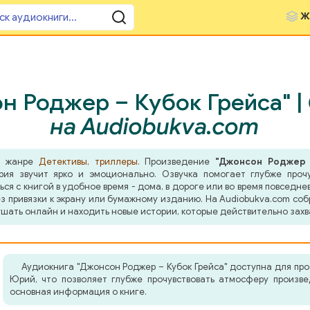
Ж
н Роджер – Кубок Грейса" |
на Audiobukva.com
 в жанре
Детективы, триллеры
. Произведение
"Джонсон Роджер 
ия звучит ярко и эмоционально. Озвучка помогает глубже прочу
я с книгой в удобное время - дома, в дороге или во время повседнев
з привязки к экрану или бумажному изданию. На Audiobukva.com соб
шать онлайн и находить новые истории, которые действительно захв
Аудиокнига "Джонсон Роджер – Кубок Грейса" доступна для пр
Юрий, что позволяет глубже прочувствовать атмосферу произв
основная информация о книге.