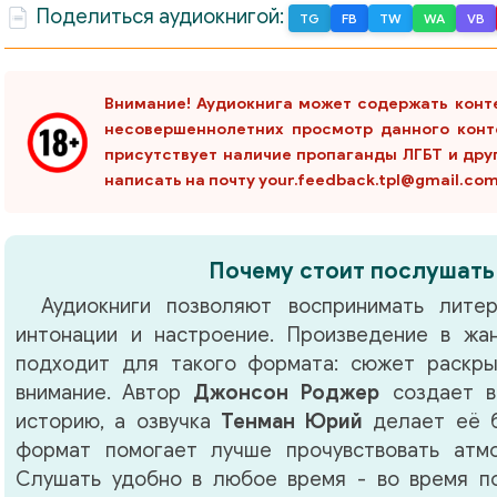
Поделиться аудиокнигой:
TG
FB
TW
WA
VB
Внимание! Аудиокнига может содержать конт
несовершеннолетних просмотр данного конт
присутствует наличие пропаганды ЛГБТ и дру
написать на почту your.feedback.tpl@gmail.co
Почему стоит послушать
Аудиокниги позволяют воспринимать литер
интонации и настроение. Произведение в ж
подходит для такого формата: сюжет раскры
внимание. Автор
Джонсон Роджер
создает в
историю, а озвучка
Тенман Юрий
делает её б
формат помогает лучше прочувствовать атм
Слушать удобно в любое время - во время по