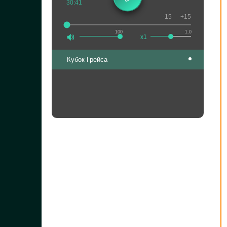
30:41
-15
+15
100
1.0
x1
Кубок Грейса