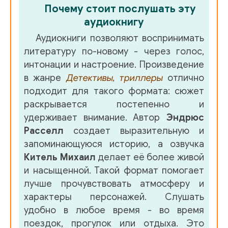
Почему стоит послушать эту
02_10_10 iyulya-13 iyulya
аудиокнигу
02_11_01_11 iyulya-13 iyulya
Аудиокниги позволяют воспринимать
литературу по-новому - через голос,
02_11_02_12 iyulya-13 iyulya
интонации и настроение. Произведение
02_11_03_13 iyulya-13 iyulya
в жанре
Детективы, триллеры
отлично
подходит для такого формата: сюжет
02_11_04_14 iyulya-13 iyulya
раскрывается постепенно и
02_11_05_15 iyulya-13 iyulya
удерживает внимание. Автор
Эндрюс
Расселл
создает выразительную и
02_11_06_16 iyulya-13 iyulya
запоминающуюся историю, а озвучка
02_12_01_17 iyulya-13 iyulya
Китель Михаил
делает её более живой
и насыщенной. Такой формат помогает
02_12_02_18 iyulya-13 iyulya
лучше прочувствовать атмосферу и
02_13_01_19 iyulya-13 iyulya
характеры персонажей. Слушать
удобно в любое время - во время
02_13_02_20 iyulya-13 iyulya
поездок, прогулок или отдыха. Это