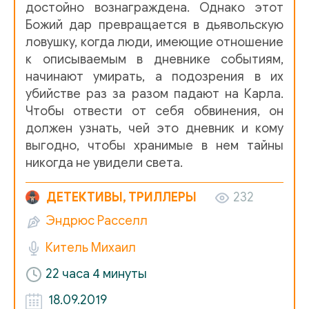
достойно вознаграждена. Однако этот
01_03_01_18_iyunya-9 iyulya
Божий дар превращается в дьявольскую
ловушку, когда люди, имеющие отношение
01_03_02_18_iyunya-9 iyulya
к описываемым в дневнике событиям,
01_03_03_18_iyunya-9 iyulya
начинают умирать, а подозрения в их
убийстве раз за разом падают на Карла.
01_03_04_18_iyunya-9 iyulya
Чтобы отвести от себя обвинения, он
должен узнать, чей это дневник и кому
01_03_05_18_iyunya-9 iyulya
выгодно, чтобы хранимые в нем тайны
01_04_01_18_iyunya-9 iyulya
никогда не увидели света.
01_04_02_18_iyunya-9 iyulya
ДЕТЕКТИВЫ, ТРИЛЛЕРЫ
232
01_05_01_18_iyunya-9 iyulya
Эндрюс Расселл
01_05_02_18_iyunya-9 iyulya
Китель Михаил
01_05_03_18_iyunya-9 iyulya
22 часа 4 минуты
01_06_18_iyunya-9 iyulya
18.09.2019