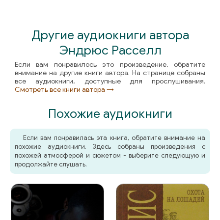
02_18_03_33 iyulya-13 iyulya
Другие аудиокниги автора
02_18_04_34 iyulya-13 iyulya
Эндрюс Расселл
02_19_01_35 iyulya-13 iyulya
Если вам понравилось это произведение, обратите
02_19_02_36 iyulya-13 iyulya
внимание на другие книги автора. На странице собраны
все аудиокниги, доступные для прослушивания.
Смотреть все книги автора →
02_20_01_37 iyulya-13 iyulya
Похожие аудиокниги
02_20_02_38 iyulya-13 iyulya
02_20_03_39 iyulya-13 iyulya
Если вам понравилась эта книга, обратите внимание на
похожие аудиокниги. Здесь собраны произведения с
02_20_04_40 iyulya-13 iyulya
похожей атмосферой и сюжетом - выберите следующую и
продолжайте слушать.
02_20_05_41 iyulya-13 iyulya
02_20_06_42 iyulya-13 iyulya
02_20_07_43 iyulya-13 iyulya