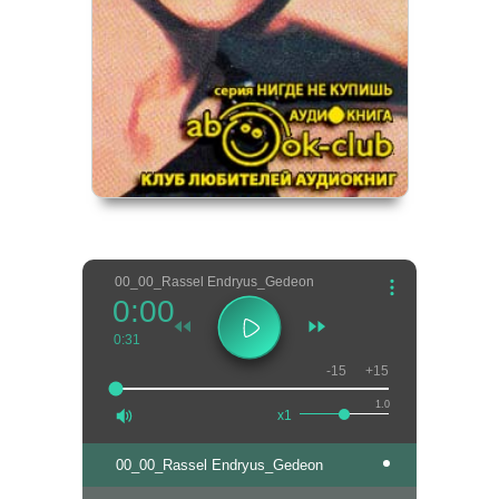
00_00_Rassel Endryus_Gedeon
0:00
0:31
-15
+15
1.0
x1
00_00_Rassel Endryus_Gedeon