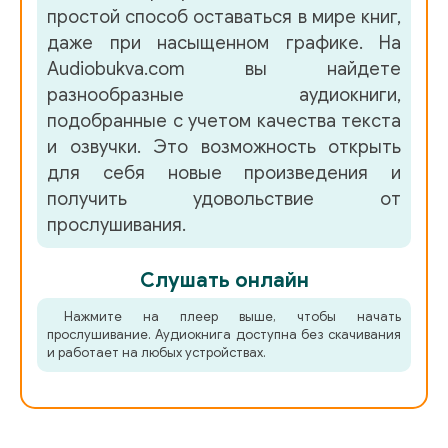
02_14_01_21 iyulya-13 iyulya
простой способ оставаться в мире книг,
даже при насыщенном графике. На
02_14_02_22 iyulya-13 iyulya
Audiobukva.com вы найдете
02_15_01_23 iyulya-13 iyulya
разнообразные аудиокниги,
подобранные с учетом качества текста
02_15_02_24 iyulya-13 iyulya
и озвучки. Это возможность открыть
02_15_03_25 iyulya-13 iyulya
для себя новые произведения и
получить удовольствие от
02_15_04_26 iyulya-13 iyulya
прослушивания.
02_16_01_27 iyulya-13 iyulya
Слушать онлайн
02_16_02_28 iyulya-13 iyulya
Нажмите на плеер выше, чтобы начать
02_17_01_29 iyulya-13 iyulya
прослушивание. Аудиокнига доступна без скачивания
и работает на любых устройствах.
02_17_02_30 iyulya-13 iyulya
02_18_01_31 iyulya-13 iyulya
02_18_02_32 iyulya-13 iyulya