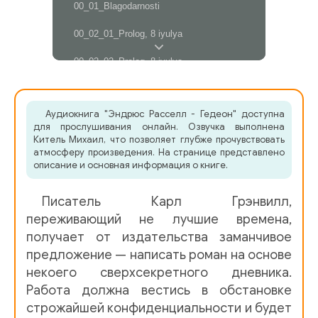
00_01_Blagodarnosti
00_02_01_Prolog, 8 iyulya
00_02_02_Prolog, 8 iyulya
00_02_03_Prolog, 8 iyulya
Аудиокнига "Эндрюс Расселл - Гедеон" доступна
00_03_Prolog, 13 iyulya
для прослушивания онлайн. Озвучка выполнена
Китель Михаил, что позволяет глубже прочувствовать
01_01_01_18_iyunya-9 iyulya
атмосферу произведения. На странице представлено
описание и основная информация о книге.
01_01_02_18_iyunya-9 iyulya
Писатель Карл Грэнвилл,
01_01_03_18_iyunya-9 iyulya
переживающий не лучшие времена,
01_02_01_18_iyunya-9 iyulya
получает от издательства заманчивое
предложение — написать роман на основе
01_02_02_18_iyunya-9 iyulya
некоего сверхсекретного дневника.
01_02_03_18_iyunya-9 iyulya
Работа должна вестись в обстановке
строжайшей конфиденциальности и будет
01_02_04_18_iyunya-9 iyulya