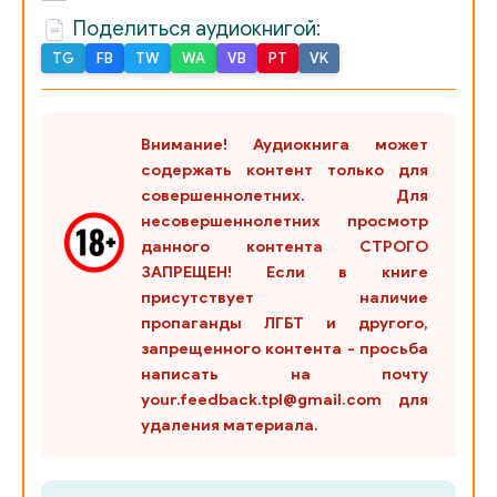
01_07_01_18_iyunya-9 iyulya
Поделиться аудиокнигой:
01_07_02_18_iyunya-9 iyulya
TG
FB
TW
WA
VB
PT
VK
01_07_03_18_iyunya-9 iyulya
01_08_18_iyunya-9 iyulya
Внимание! Аудиокнига может
содержать контент только для
01_09_01_18_iyunya-9 iyulya
совершеннолетних. Для
несовершеннолетних просмотр
01_09_02_18_iyunya-9 iyulya
данного контента СТРОГО
01_09_03_18_iyunya-9 iyulya
ЗАПРЕЩЕН! Если в книге
присутствует наличие
01_09_04_18_iyunya-9 iyulya
пропаганды ЛГБТ и другого,
запрещенного контента - просьба
01_09_05_18_iyunya-9 iyulya
написать на почту
your.feedback.tpl@gmail.com для
01_09_06_18_iyunya-9 iyulya
удаления материала.
01_09_07_18_iyunya-9 iyulya
01_09_08_18_iyunya-9 iyulya