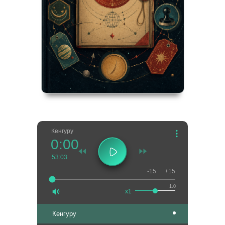
Кенгуру
0:00
53:03
-15
+15
1.0
x1
Кенгуру