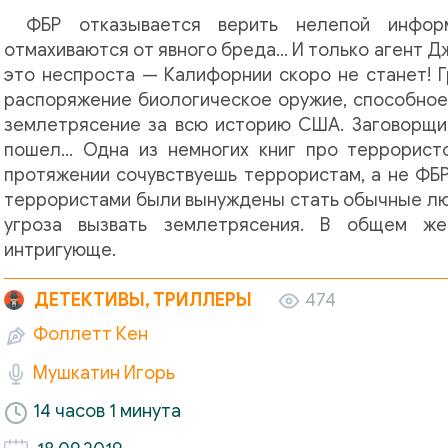
ФБР отказывается верить нелепой инфо
отмахиваются от явного бреда… И только агент Д
это неспроста — Калифорнии скоро не станет! Г
распоряжение биологическое оружие, способное
землетрясение за всю историю США. Заговорщик
пошел… Одна из немногих книг про террористо
протяжении сочувствуешь террористам, а не ФБР
террористами были вынуждены стать обычные лю
угроза вызвать землетрясения. В общем ж
интригующе.
ДЕТЕКТИВЫ, ТРИЛЛЕРЫ
474
Фоллетт Кен
Мушкатин Игорь
14 часов 1 минута