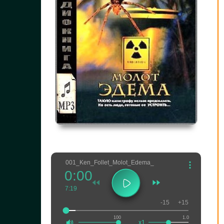
001_Ken_Follet_Molot_Edema_
0:00
7:19
-15
+15
100
1.0
x1