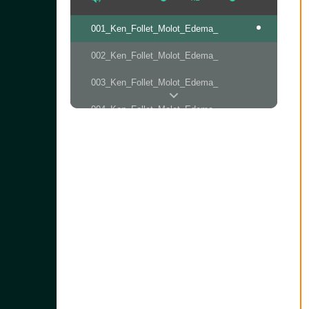
001_Ken_Follet_Molot_Edema_
002_Ken_Follet_Molot_Edema_
003_Ken_Follet_Molot_Edema_
004_Ken_Follet_Molot_Edema_
005_Ken_Follet_Molot_Edema_
006_Ken_Follet_Molot_Edema_
007_Ken_Follet_Molot_Edema_
008_Ken_Follet_Molot_Edema_
009_Ken_Follet_Molot_Edema_
010_Ken_Follet_Molot_Edema_
011_Ken_Follet_Molot_Edema_