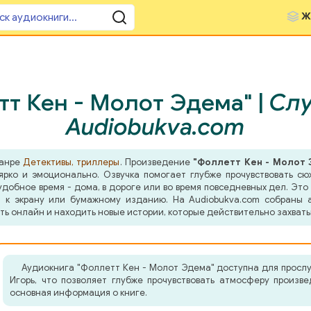
Ж
т Кен - Молот Эдема" |
Слу
Audiobukva.com
жанре
Детективы, триллеры
. Произведение
"Фоллетт Кен - Молот 
ярко и эмоционально. Озвучка помогает глубже прочувствовать сю
добное время - дома, в дороге или во время повседневных дел. Это 
 к экрану или бумажному изданию. На Audiobukva.com собраны а
ть онлайн и находить новые истории, которые действительно захват
Аудиокнига "Фоллетт Кен - Молот Эдема" доступна для просл
Игорь, что позволяет глубже прочувствовать атмосферу произв
основная информация о книге.