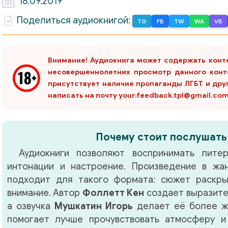
18.09.2019
Поделиться аудиокнигой:
TG
FB
TW
WA
VB
Внимание! Аудиокнига может содержать конт
несовершеннолетних просмотр данного конт
присутствует наличие пропаганды ЛГБТ и дру
написать на почту your.feedback.tpl@gmail.co
Почему стоит послушать
Аудиокниги позволяют воспринимать литер
интонации и настроение. Произведение в ж
подходит для такого формата: сюжет раскры
внимание. Автор
Фоллетт Кен
создает выразите
а озвучка
Мушкатин Игорь
делает её более ж
помогает лучше прочувствовать атмосферу и