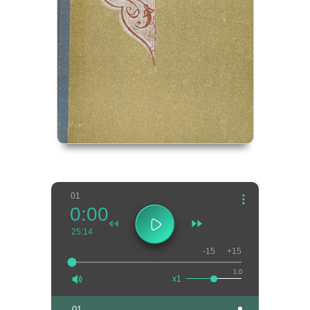
01
0:00
25:14
-15
+15
1.0
x1
01