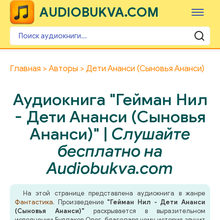
AUDIOBUKVA.COM
Главная
Авторы
Дети Ананси (Сыновья Ананси)
Аудиокнига "Гейман Нил
- Дети Ананси (Сыновья
Ананси)" |
Слушайте
бесплатно на
Audiobukva.com
На этой странице представлена аудиокнига в жанре
Фантастика
. Произведение
"Гейман Нил - Дети Ананси
(Сыновья Ананси)"
раскрывается в выразительном
исполнении Булдаков Олег, благодаря чему история звучит