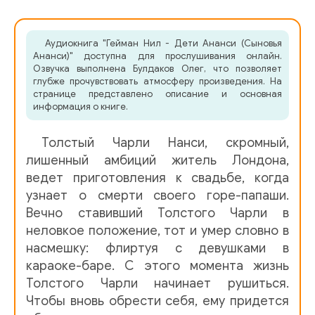
Nil_Geyman_Deti_Anansi_05
Аудиокнига "Гейман Нил - Дети Ананси (Сыновья
Nil_Geyman_Deti_Anansi_06
Ананси)" доступна для прослушивания онлайн.
Озвучка выполнена Булдаков Олег, что позволяет
Nil_Geyman_Deti_Anansi_07
глубже прочувствовать атмосферу произведения. На
странице представлено описание и основная
Nil_Geyman_Deti_Anansi_08
информация о книге.
Nil_Geyman_Deti_Anansi_09
Толстый Чарли Нанси, скромный,
Nil_Geyman_Deti_Anansi_10
лишенный амбиций житель Лондона,
ведет приготовления к свадьбе, когда
Nil_Geyman_Deti_Anansi_11
узнает о смерти своего горе-папаши.
Вечно ставивший Толстого Чарли в
Nil_Geyman_Deti_Anansi_12
неловкое положение, тот и умер словно в
Nil_Geyman_Deti_Anansi_13
насмешку: флиртуя с девушками в
караоке-баре. С этого момента жизнь
Nil_Geyman_Deti_Anansi_14
Толстого Чарли начинает рушиться.
Чтобы вновь обрести себя, ему придется