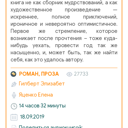
книга не как сборник мудрствований, а как
художественное произведение —
011_READY_ITALY_011_CHECK
искреннее, полное приключений,
ироничное и невероятно оптимистичное.
012_READY_ITALY_012_CHECK
Первое же стремление, которое
возникает после прочтения – тоже куда-
013_READY_ITALY_013_CHECK
нибудь уехать, провести год так же
насыщенно, и, может быть, так же найти
014_READY_ITALY_014_CHECK
себя, как это удалось автору.
015_READY_ITALY_015_CHECK
РОМАН, ПРОЗА
27733
016_READY_ITALY_016_CHECK
Гилберт Элизабет
Яценко Елена
017_READY_ITALY_017_CHECK
14 часов 32 минуты
018_READY_ITALY_018_CHECK
18.09.2019
019_READY_ITALY_019_CHECK
Поделиться аудиокнигой: