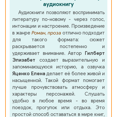
аудиокнигу
029_READY_ITALY_029_CHECK
Аудиокниги позволяют воспринимать
030_READY_ITALY_030_CHECK
литературу по-новому - через голос,
интонации и настроение. Произведение
031_READY_ITALY_031_CHECK
в жанре
Роман, проза
отлично подходит
для такого формата: сюжет
032_READY_ITALY_032_CHECK
раскрывается постепенно и
удерживает внимание. Автор
Гилберт
033_READY_ITALY_033_CHECK
Элизабет
создает выразительную и
запоминающуюся историю, а озвучка
034_READY_ITALY_034_CHECK
Яценко Елена
делает её более живой и
насыщенной. Такой формат помогает
035_READY_ITALY_035_CHECK
лучше прочувствовать атмосферу и
характеры персонажей. Слушать
036_READY_ITALY_036_CHECK
удобно в любое время - во время
поездок, прогулок или отдыха. Это
037_READY_INDIA_037_CHECK
простой способ оставаться в мире книг,