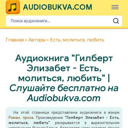
AUDIOBUKVA.COM
Главная
Авторы
Есть, молиться, любить
Аудиокнига "Гилберт
Элизабет - Есть,
молиться, любить" |
Слушайте бесплатно на
Audiobukva.com
На этой странице представлена аудиокнига в жанре
Роман, проза
. Произведение
"Гилберт Элизабет - Есть,
молиться, любить"
раскрывается в выразительном
исполнении Яценко Елена, благодаря чему история звучит