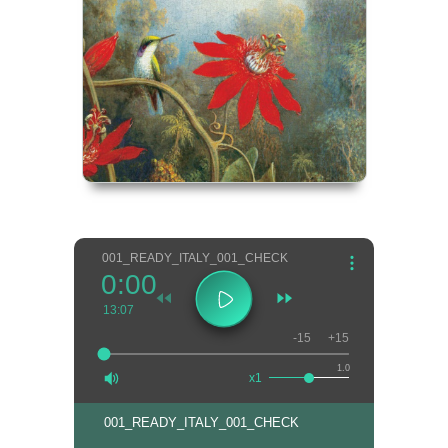
001_READY_ITALY_001_CHECK
0:00
13:07
-15
+15
1.0
x1
001_READY_ITALY_001_CHECK