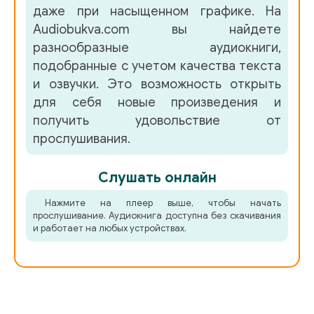
даже при насыщенном графике. На
038_READY_INDIA_038_CHECK
Audiobukva.com вы найдете
039_READY_INDIA_039_CHECK
разнообразные аудиокниги,
подобранные с учетом качества текста
040_READY_INDIA_040_CHECK
и озвучки. Это возможность открыть
для себя новые произведения и
041_READY_INDIA_041_CHECK
получить удовольствие от
прослушивания.
042_READY_INDIA_042_CHECK
Слушать онлайн
043_READY_INDIA_043_CHECK
Нажмите на плеер выше, чтобы начать
прослушивание. Аудиокнига доступна без скачивания
044_READY_INDIA_044_CHECK
и работает на любых устройствах.
045_READY_INDIA_045_CHECK
046_READY_INDIA_046_CHECK