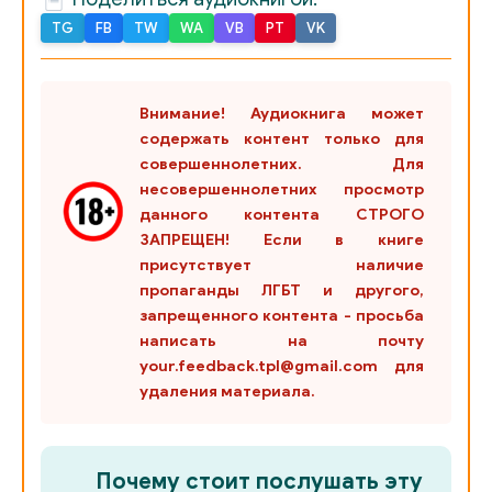
TG
FB
TW
WA
VB
PT
VK
020_READY_ITALY_020_CHECK
021_READY_ITALY_021_CHECK
Внимание! Аудиокнига может
содержать контент только для
022_READY_ITALY_022_CHECK
совершеннолетних. Для
несовершеннолетних просмотр
023_READY_ITALY_023_CHECK
данного контента СТРОГО
ЗАПРЕЩЕН! Если в книге
024_READY_ITALY_024_CHECK
присутствует наличие
пропаганды ЛГБТ и другого,
025_READY_ITALY_025_CHECK
запрещенного контента - просьба
написать на почту
026_READY_ITALY_026_CHECK
your.feedback.tpl@gmail.com для
удаления материала.
027_READY_ITALY_027_CHECK
028_READY_ITALY_028_CHECK
Почему стоит послушать эту