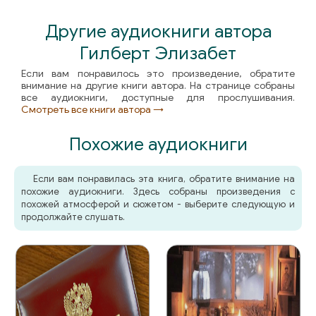
047_READY_INDIA_047_CHECK
Другие аудиокниги автора
048_READY_INDIA_048_CHECK
Гилберт Элизабет
Если вам понравилось это произведение, обратите
049_READY_INDIA_049_CHECK
внимание на другие книги автора. На странице собраны
все аудиокниги, доступные для прослушивания.
050_READY_INDIA_050_CHECK
Смотреть все книги автора →
Похожие аудиокниги
051_READY_INDIA_051_CHECK
052_READY_INDIA_052_CHECK
Если вам понравилась эта книга, обратите внимание на
похожие аудиокниги. Здесь собраны произведения с
похожей атмосферой и сюжетом - выберите следующую и
053_READY_INDIA_053_CHECK
продолжайте слушать.
054_READY_INDIA_054_CHECK
055_READY_INDIA_055_CHECK