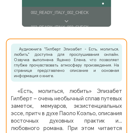
002_READY_ITALY_002_CHECK
003_READY_ITALY_003_CHECK
004_READY_ITALY_004_CHECK
Аудиокнига "Гилберт Элизабет - Есть, молиться,
любить" доступна для прослушивания онлайн.
005_READY_ITALY_005_CHECK
Озвучка выполнена Яценко Елена, что позволяет
глубже прочувствовать атмосферу произведения. На
странице представлено описание и основная
006_READY_ITALY_006_CHECK
информация о книге.
007_READY_ITALY_007_CHECK
«Есть, молиться, любить» Элизабет
Гилберт – очень необычный сплав путевых
008_READY_ITALY_008_CHECK
заметок, мемуаров, экзистенциальных
эссе, притч в духе Паоло Коэльо, описания
009_READY_ITALY_009_CHECK
восточных духовных практик и…
любовного романа. При этом читается
010_READY_ITALY_010_CHECK