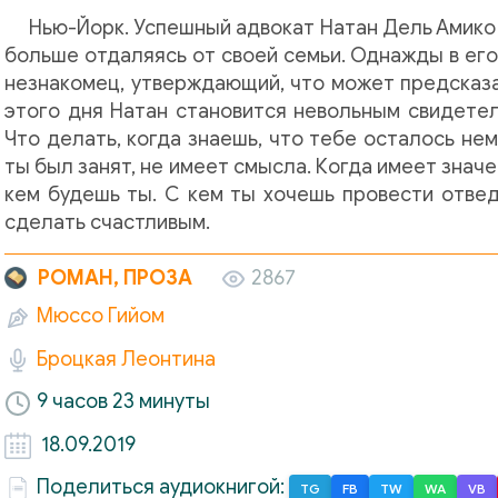
Нью-Йорк. Успешный адвокат Натан Дель Амико 
больше отдаляясь от своей семьи. Однажды в ег
незнакомец, утверждающий, что может предсказа
этого дня Натан становится невольным свидете
Что делать, когда знаешь, что тебе осталось нем
ты был занят, не имеет смысла. Когда имеет значе
кем будешь ты. С кем ты хочешь провести отве
сделать счастливым.
РОМАН, ПРОЗА
2867
Мюссо Гийом
Броцкая Леонтина
9 часов 23 минуты
18.09.2019
Поделиться аудиокнигой:
TG
FB
TW
WA
VB