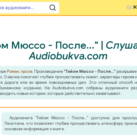
Ж
м Мюссо - После..." |
Слуша
Audiobukva.com
анре
Роман, проза
. Произведение
"Гийом Мюссо - После..."
раскрывае
о. Озвучка помогает глубже прочувствовать сюжет, характеры герое
 в дороге или во время повседневных дел. Это отличный способ н
бумажному изданию. На Audiobukva.com собраны аудиокниги ра
аходить новые истории, которые действительно захватывают.
Аудиокнига "Гийом Мюссо - После..." доступна для просл
Леонтина, что позволяет глубже прочувствовать атмосферу произ
основная информация о книге.