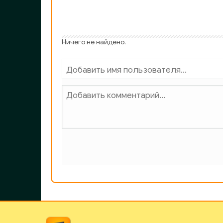
GROMOV - Zapretnyj 35_39
GROMOV - Zapretnyj 36_39
Ничего не найдено.
GROMOV - Zapretnyj 37_39
GROMOV - Zapretnyj 38_39
GROMOV - Zapretnyj 39_39