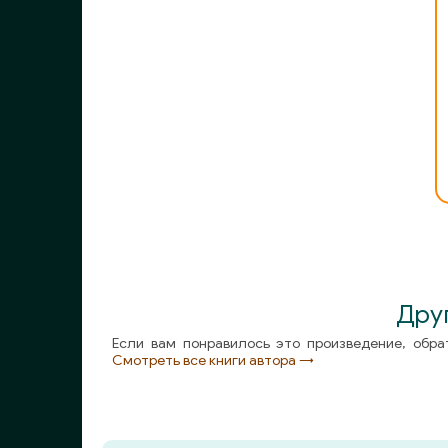
GROMOV - Zapretnyj 12_39
GROMOV - Zapretnyj 13_39
GROMOV - Zapretnyj 14_39
GROMOV - Zapretnyj 15_39
GROMOV - Zapretnyj 16_39
GROMOV - Zapretnyj 17_39
GROMOV - Zapretnyj 18_39
GROMOV - Zapretnyj 19_39
Дру
GROMOV - Zapretnyj 20_39
Если вам понравилось это произведение, обра
Смотреть все книги автора →
GROMOV - Zapretnyj 21_39
GROMOV - Zapretnyj 22_39