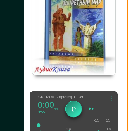
GROMOV - Zapretnyj 01_39
0:00
3:55
-15
+15
100
1.0