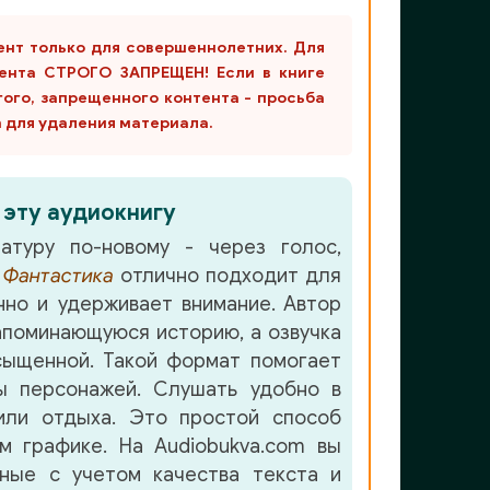
ент только для совершеннолетних. Для
ента СТРОГО ЗАПРЕЩЕН! Если в книге
гого, запрещенного контента - просьба
m для удаления материала.
 эту аудиокнигу
атуру по-новому - через голос,
е
Фантастика
отлично подходит для
но и удерживает внимание. Автор
апоминающуюся историю, а озвучка
ыщенной. Такой формат помогает
ы персонажей. Слушать удобно в
или отдыха. Это простой способ
м графике. На Audiobukva.com вы
нные с учетом качества текста и