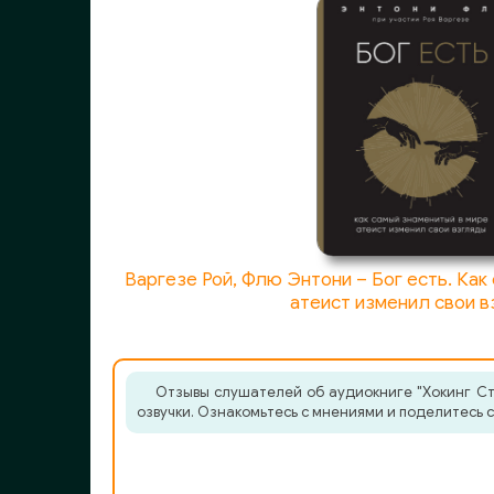
Варгезе Рой, Флю Энтони – Бог есть. Как
атеист изменил свои 
Отзывы слушателей об аудиокниге "Хокинг Сти
озвучки. Ознакомьтесь с мнениями и поделитесь с