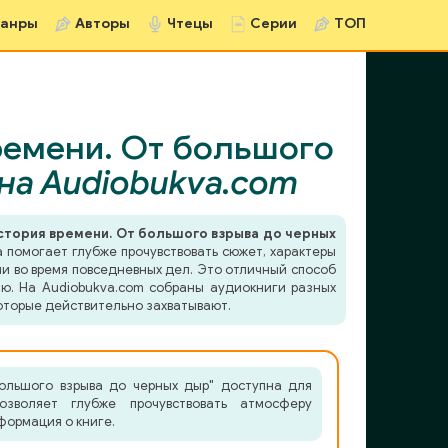
анры
Авторы
Чтецы
Серии
ТОП
времени. От большого
на Audiobukva.com
история времени. От большого взрыва до черных
 помогает глубже прочувствовать сюжет, характеры
ли во время повседневных дел. Это отличный способ
ию. На Audiobukva.com собраны аудиокниги разных
которые действительно захватывают.
большого взрыва до черных дыр" доступна для
зволяет глубже прочувствовать атмосферу
формация о книге.