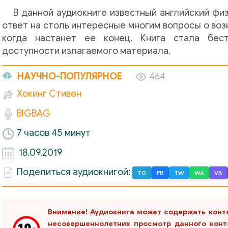
В данной аудиокниге известный английский фи
ответ на столь интересные многим вопросы о воз
когда настанет ее конец. Книга стала бес
доступности излагаемого материала.
НАУЧНО-ПОПУЛЯРНОЕ
464
Хокинг Стивен
BIGBAG
7 часов 45 минут
18.09.2019
Поделиться аудиокнигой:
TG
FB
TW
WA
VB
Внимание! Аудиокнига может содержать конт
несовершеннолетних просмотр данного конт