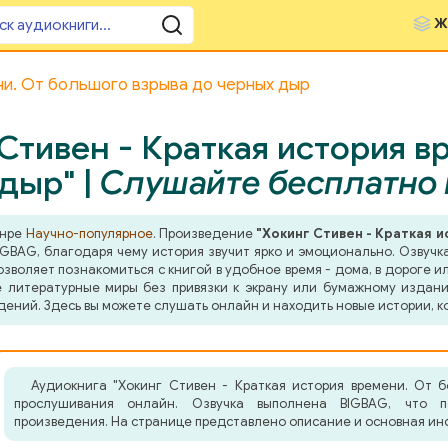
Ж
ни. От большого взрыва до черных дыр
Стивен - Краткая история 
дыр" |
Слушайте бесплатно 
анре
Научно-популярное
. Произведение
"Хокинг Стивен - Краткая 
GBAG, благодаря чему история звучит ярко и эмоционально. Озвучка
воляет познакомиться с книгой в удобное время - дома, в дороге и
ые литературные миры без привязки к экрану или бумажному издан
дений. Здесь вы можете слушать онлайн и находить новые истории, 
Аудиокнига "Хокинг Стивен - Краткая история времени. От 
прослушивания онлайн. Озвучка выполнена BIGBAG, что по
произведения. На странице представлено описание и основная ин