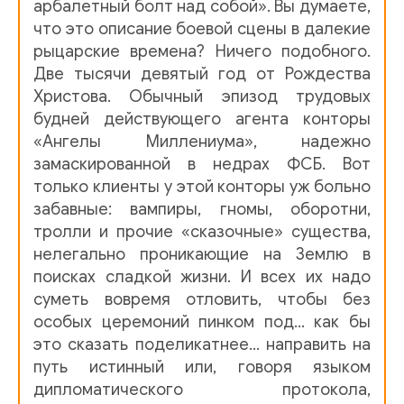
арбалетный болт над собой». Вы думаете,
012
что это описание боевой сцены в далекие
013
рыцарские времена? Ничего подобного.
Две тысячи девятый год от Рождества
014
Христова. Обычный эпизод трудовых
015
будней действующего агента конторы
«Ангелы Миллениума», надежно
016
замаскированной в недрах ФСБ. Вот
017
только клиенты у этой конторы уж больно
забавные: вампиры, гномы, оборотни,
018
тролли и прочие «сказочные» существа,
019
нелегально проникающие на Землю в
поисках сладкой жизни. И всех их надо
020
суметь вовремя отловить, чтобы без
особых церемоний пинком под… как бы
021
это сказать поделикатнее… направить на
022
путь истинный или, говоря языком
дипломатического протокола,
023