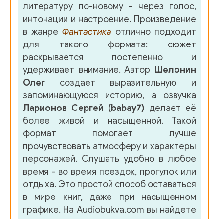
литературу по-новому - через голос,
047
интонации и настроение. Произведение
в жанре
Фантастика
отлично подходит
048
для такого формата: сюжет
049
раскрывается постепенно и
удерживает внимание. Автор
Шелонин
050
Олег
создает выразительную и
051
запоминающуюся историю, а озвучка
Ларионов Сергей (babay7)
делает её
052
более живой и насыщенной. Такой
053
формат помогает лучше
прочувствовать атмосферу и характеры
054
персонажей. Слушать удобно в любое
055
время - во время поездок, прогулок или
отдыха. Это простой способ оставаться
056
в мире книг, даже при насыщенном
057
графике. На Audiobukva.com вы найдете