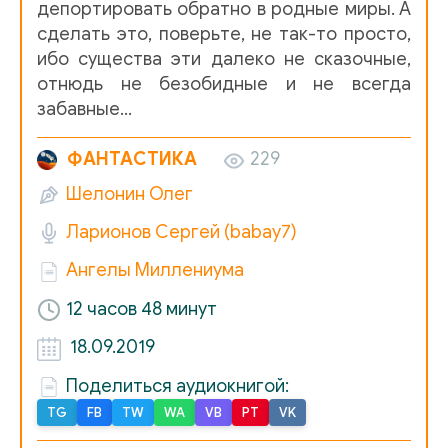
депортировать обратно в родные миры. А
024
сделать это, поверьте, не так-то просто,
ибо существа эти далеко не сказочные,
025
отнюдь не безобидные и не всегда
026
забавные…
027
ФАНТАСТИКА
229
028
Шелонин Олег
029
Ларионов Сергей (babay7)
030
Ангелы Миллениума
031
12 часов 48 минут
032
18.09.2019
033
Поделиться аудиокнигой:
TG
FB
TW
WA
VB
PT
VK
034