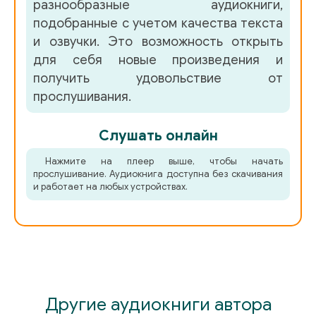
разнообразные аудиокниги,
058
подобранные с учетом качества текста
059
и озвучки. Это возможность открыть
для себя новые произведения и
060
получить удовольствие от
061
прослушивания.
062
Слушать онлайн
063
Нажмите на плеер выше, чтобы начать
064
прослушивание. Аудиокнига доступна без скачивания
и работает на любых устройствах.
065
066
067
068
Другие аудиокниги автора
069