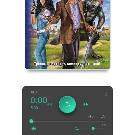
001
0:00
5:39
-15
+15
1.0
x1