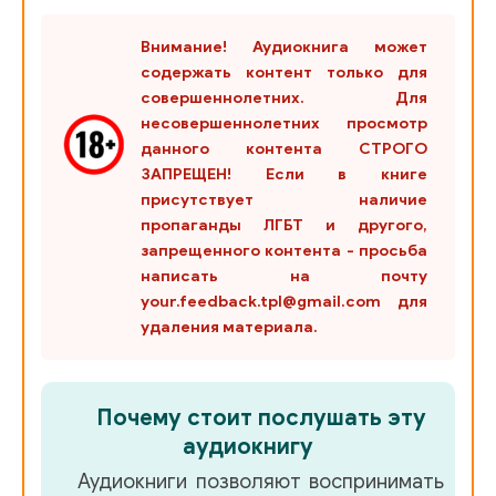
035
Внимание! Аудиокнига может
036
содержать контент только для
037
совершеннолетних. Для
несовершеннолетних просмотр
038
данного контента СТРОГО
ЗАПРЕЩЕН! Если в книге
039
присутствует наличие
040
пропаганды ЛГБТ и другого,
запрещенного контента - просьба
041
написать на почту
your.feedback.tpl@gmail.com для
042
удаления материала.
043
044
Почему стоит послушать эту
045
аудиокнигу
Аудиокниги позволяют воспринимать
046