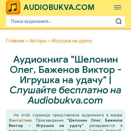
AUDIOBUKVA.COM
Главная
Авторы
Игрушка на удачу
Аудиокнига "Шелонин
Олег, Баженов Виктор -
Игрушка на удачу" |
Слушайте бесплатно на
Audiobukva.com
На этой странице представлена аудиокнига в жанре
Фантастика
. Произведение
"Шелонин Олег, Баженов
Виктор - Игрушка на удачу"
раскрывается в
выразительном исполнении Ларионов Сергей (babay7),