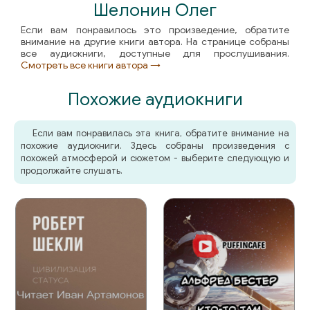
Шелонин Олег
070
Если вам понравилось это произведение, обратите
внимание на другие книги автора. На странице собраны
071
все аудиокниги, доступные для прослушивания.
Смотреть все книги автора →
072
Похожие аудиокниги
073
074
Если вам понравилась эта книга, обратите внимание на
похожие аудиокниги. Здесь собраны произведения с
075
похожей атмосферой и сюжетом - выберите следующую и
продолжайте слушать.
076
077
078