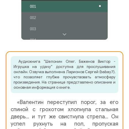
001
002
003
004
005
Аудиокнига "Шелонин Олег, Баженов Виктор -
006
Игрушка на удачу" доступна для прослушивания
онлайн. Озвучка выполнена Ларионов Сергей (babay7),
007
что позволяет глубже прочувствовать атмосферу
произведения. На странице представлено описание и
008
основная информация о книге.
009
«Валентин переступил порог, за его
010
спиной с грохотом хлопнула стальная
дверь… и тут же свистнула стрела… Он
011
успел рухнуть на пол, пропуская