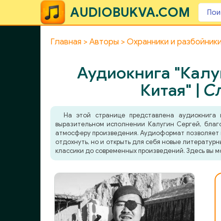
AUDIOBUKVA.COM
Главная
Авторы
Охранники и разбойники
Аудиокнига "Калу
Китая" |
С
На этой странице представлена аудиокнига
выразительном исполнении Калугин Сергей, благо
атмосферу произведения. Аудиоформат позволяет по
отдохнуть, но и открыть для себя новые литератур
классики до современных произведений. Здесь вы м