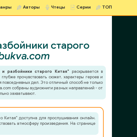
анры
Авторы
Чтецы
Серии
ТОП
азбойники старого
obukva.com
 и разбойники старого Китая"
раскрывается в
глубже прочувствовать сюжет, характеры героев и
я повседневных дел. Это отличный способ не только
va.com собраны аудиокниги разных направлений - от
льно захватывают.
го Китая" доступна для прослушивания онлайн.
ствовать атмосферу произведения. На странице