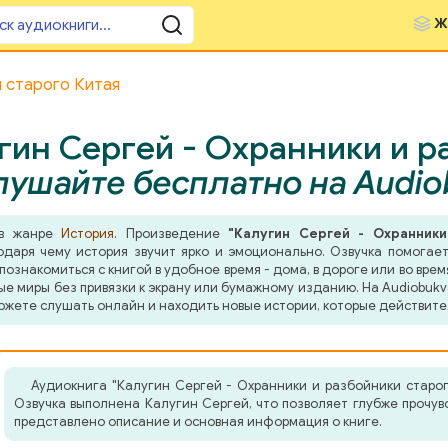
Ж
 старого Китая
гин Сергей - Охранники и р
лушайте бесплатно на Audi
 в жанре
История
. Произведение
"Калугин Сергей - Охранники
даря чему история звучит ярко и эмоционально. Озвучка помогает 
знакомиться с книгой в удобное время - дома, в дороге или во врем
ные миры без привязки к экрану или бумажному изданию. На Audiobuk
ожете слушать онлайн и находить новые истории, которые действите
Аудиокнига "Калугин Сергей - Охранники и разбойники старо
Озвучка выполнена Калугин Сергей, что позволяет глубже прочув
представлено описание и основная информация о книге.