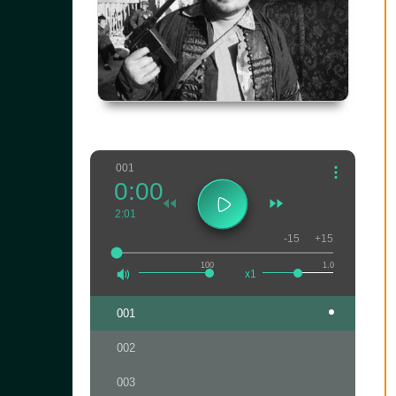
001
0:00
2:01
-15
+15
100
1.0
x1
001
002
003