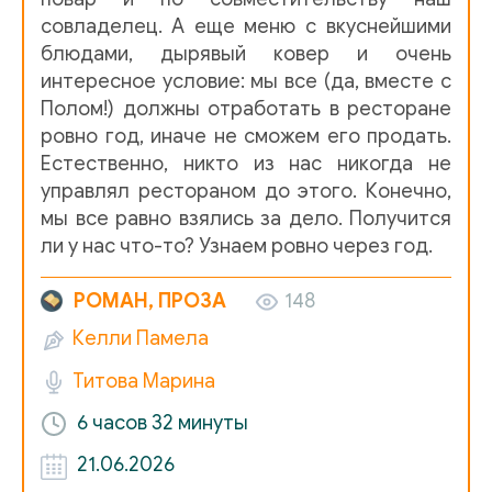
13_Глава 13
совладелец. А еще меню с вкуснейшими
14_Глава 14
блюдами, дырявый ковер и очень
интересное условие: мы все (да, вместе с
15_Глава 15
Полом!) должны отработать в ресторане
16_Глава 16
ровно год, иначе не сможем его продать.
Естественно, никто из нас никогда не
17_Глава 17
управлял рестораном до этого. Конечно,
мы все равно взялись за дело. Получится
18_Глава 18
ли у нас что-то? Узнаем ровно через год.
19_Глава 19
РОМАН, ПРОЗА
148
20_Глава 20
Келли Памела
21_Глава 21
Титова Марина
22_Глава 22
6 часов
32 минуты
23_Глава 23
21.06.2026
24_Глава 24