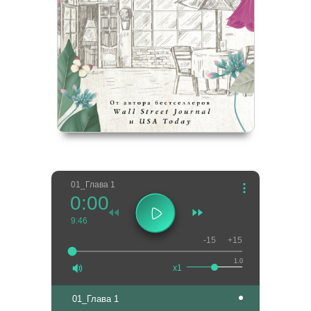
01_Глава 1
0:00
9:46
-15
+15
1.0
x1
01_Глава 1