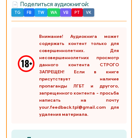
Поделиться аудиокнигой:
25_Глава 25
TG
FB
TW
WA
VB
PT
VK
26_Глава 26
27_Глава 27
Внимание! Аудиокнига может
содержать контент только для
совершеннолетних. Для
несовершеннолетних просмотр
данного контента СТРОГО
ЗАПРЕЩЕН! Если в книге
присутствует наличие
пропаганды ЛГБТ и другого,
запрещенного контента - просьба
написать на почту
your.feedback.tpl@gmail.com для
удаления материала.