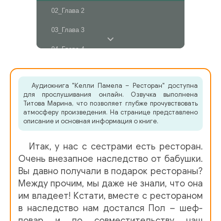
02_Глава 2
03_Глава 3
04_Глава 4
05_Глава 5
Аудиокнига "Келли Памела – Ресторан" доступна
06_Глава 6
для прослушивания онлайн. Озвучка выполнена
Титова Марина, что позволяет глубже прочувствовать
07_Глава 7
атмосферу произведения. На странице представлено
описание и основная информация о книге.
08_Глава 8
Итак, у нас с сестрами есть ресторан.
09_Глава 9
Очень внезапное наследство от бабушки.
10_Глава 10
Вы давно получали в подарок рестораны?
Между прочим, мы даже не знали, что она
11_Глава 11
им владеет! Кстати, вместе с рестораном
12_Глава 12
в наследство нам достался Пол – шеф-
повар и по совместительству наш