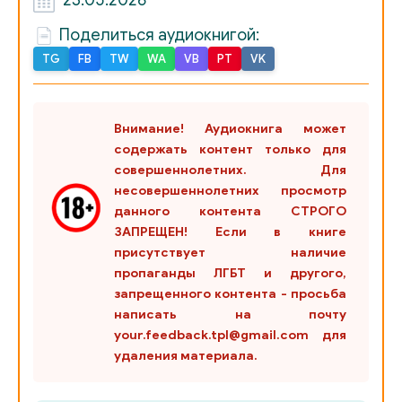
23.05.2026
24
Поделиться аудиокнигой:
25
TG
FB
TW
WA
VB
PT
VK
26
27
Внимание! Аудиокнига может
содержать контент только для
28
совершеннолетних. Для
29
несовершеннолетних просмотр
данного контента СТРОГО
30
ЗАПРЕЩЕН! Если в книге
присутствует наличие
31
пропаганды ЛГБТ и другого,
запрещенного контента - просьба
32
написать на почту
33
your.feedback.tpl@gmail.com для
удаления материала.
34