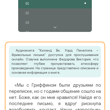
01
02
03
04
05
Аудиокнига "Киланд Ви, Уорд Пенелопа –
06
Фривольные письма" доступна для прослушивания
онлайн. Озвучка выполнена Федорова Виктория, что
07
позволяет глубже прочувствовать атмосферу
произведения. На странице представлено описание и
08
основная информация о книге.
09
«Мы с Гриффином были друзьями по
10
переписке, но с годами общение сошло на
нет. Боже, как он мне нравился! Найдя его
11
последнее письмо, я вдруг рискнула
возобновить контакт. Наши «взрослые»
12