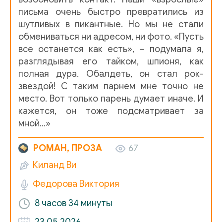
письма очень быстро превратились из
13
шутливых в пикантные. Но мы не стали
обмениваться ни адресом, ни фото. «Пусть
14
все останется как есть», – подумала я,
15
разглядывая его тайком, шпионя, как
полная дура. Обалдеть, он стал рок-
16
звездой! С таким парнем мне точно не
17
место. Вот только парень думает иначе. И
кажется, он тоже подсматривает за
18
мной…»
19
РОМАН, ПРОЗА
67
20
Киланд Ви
21
Федорова Виктория
22
8 часов
34 минуты
23