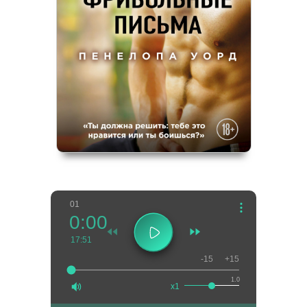
01
0:00
17:51
-15
+15
1.0
x1