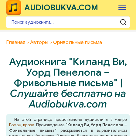
AUDIOBUKVA.COM
Главная
Авторы
Фривольные письма
Аудиокнига "Киланд Ви,
Уорд Пенелопа –
Фривольные письма" |
Слушайте бесплатно на
Audiobukva.com
На этой странице представлена аудиокнига в жанре
Роман, проза
. Произведение
"Киланд Ви, Уорд Пенелопа –
Фривольные письма"
раскрывается в выразительном
исполнении Федорова Виктория, благодаря чему история