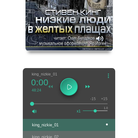
king_nizkie_01
0:00
48:24
-15
+15
1.0
x1
king_nizkie_01
king_nizkie_02