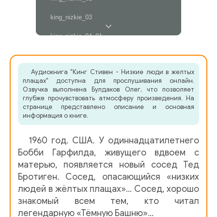
king_nizkie_03
king_nizkie_04_01
king_nizkie_04_02
Аудиокнига "Кинг Стивен - Низкие люди в желтых
king_nizkie_05
плащах" доступна для прослушивания онлайн.
Озвучка выполнена Булдаков Олег, что позволяет
king_nizkie_06
глубже прочувствовать атмосферу произведения. На
странице представлено описание и основная
king_nizkie_07
информация о книге.
king_nizkie_08
1960 год. США. У одиннадцатилетнего
king_nizkie_09_01
Бобби Гарфилда, живущего вдвоем с
матерью, появляется новый сосед Тед
king_nizkie_09_02
Бротиген. Сосед, опасающийся «низких
людей в жёлтых плащах»… Сосед, хорошо
king_nizkie_10_01
знакомый всем тем, кто читал
king_nizkie_10_02
легендарную «Тёмную Башню»…