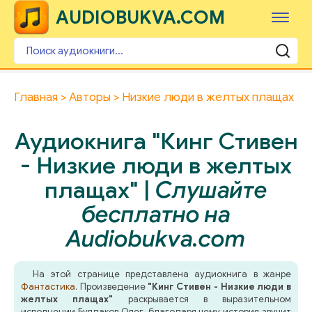
AUDIOBUKVA.COM
Главная
Авторы
Низкие люди в желтых плащах
Аудиокнига "Кинг Стивен
- Низкие люди в желтых
плащах" |
Слушайте
бесплатно на
Audiobukva.com
На этой странице представлена аудиокнига в жанре
Фантастика
. Произведение
"Кинг Стивен - Низкие люди в
желтых плащах"
раскрывается в выразительном
исполнении Булдаков Олег, благодаря чему история звучит