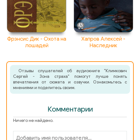
072
073
074
Фрэнсис Дик - Охота на
Хапров Алексей -
075
лошадей
Наследник
076
077
Отзывы слушателей об аудиокниге "Климкович
078
Сергей - Зона страха" помогут лучше понять
впечатления от сюжета и озвучки. Ознакомьтесь с
мнениями и поделитесь своим.
079
080
Комментарии
081
Ничего не найдено.
082
083