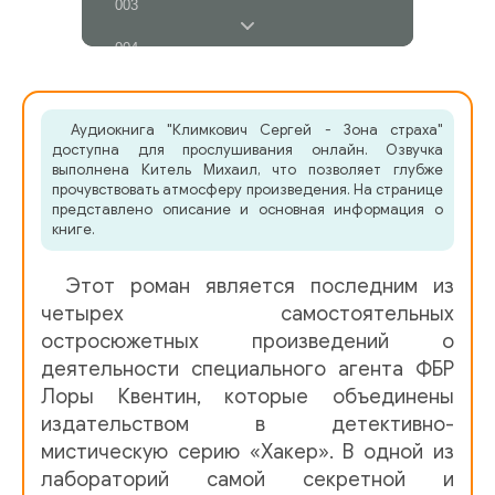
003
004
005
Аудиокнига "Климкович Сергей - Зона страха"
006
доступна для прослушивания онлайн. Озвучка
выполнена Китель Михаил, что позволяет глубже
007
прочувствовать атмосферу произведения. На странице
представлено описание и основная информация о
008
книге.
009
Этот роман является последним из
010
четырех самостоятельных
остросюжетных произведений о
011
деятельности специального агента ФБР
Лоры Квентин, которые объединены
012
издательством в детективно-
013
мистическую серию «Хакер». В одной из
лабораторий самой секретной и
014