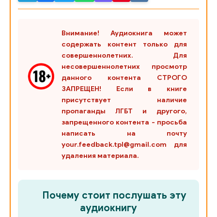
026
027
Внимание! Аудиокнига может
028
содержать контент только для
совершеннолетних. Для
029
несовершеннолетних просмотр
данного контента СТРОГО
030
ЗАПРЕЩЕН! Если в книге
031
присутствует наличие
пропаганды ЛГБТ и другого,
032
запрещенного контента - просьба
написать на почту
033
your.feedback.tpl@gmail.com для
034
удаления материала.
035
036
Почему стоит послушать эту
аудиокнигу
037