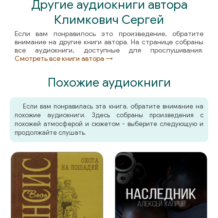
Другие аудиокниги автора
061
Климкович Сергей
062
Если вам понравилось это произведение, обратите
внимание на другие книги автора. На странице собраны
все аудиокниги, доступные для прослушивания.
063
Смотреть все книги автора →
064
Похожие аудиокниги
065
Если вам понравилась эта книга, обратите внимание на
066
похожие аудиокниги. Здесь собраны произведения с
похожей атмосферой и сюжетом - выберите следующую и
067
продолжайте слушать.
068
069
070
071