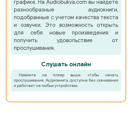
графике. На Audiobukva.com вы найдете
049
разнообразные аудиокниги,
050
подобранные с учетом качества текста
и озвучки. Это возможность открыть
051
для себя новые произведения и
052
получить удовольствие от
прослушивания.
053
054
Слушать онлайн
055
Нажмите на плеер выше, чтобы начать
прослушивание. Аудиокнига доступна без скачивания
056
и работает на любых устройствах.
057
058
059
060