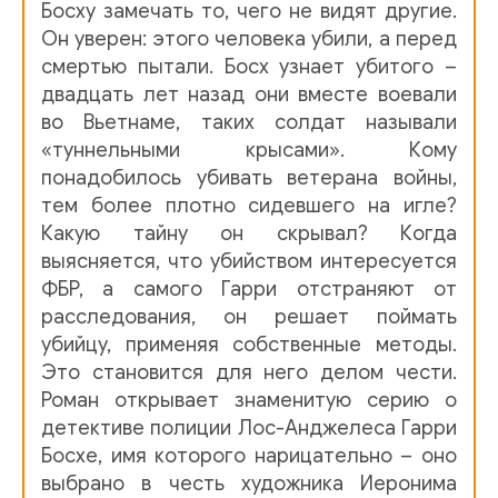
Босху замечать то, чего не видят другие.
Он уверен: этого человека убили, а перед
05_02
смертью пытали. Босх узнает убитого –
05_03
двадцать лет назад они вместе воевали
во Вьетнаме, таких солдат называли
05_04
«туннельными крысами». Кому
05_05
понадобилось убивать ветерана войны,
тем более плотно сидевшего на игле?
05_06
Какую тайну он скрывал? Когда
05_07
выясняется, что убийством интересуется
ФБР, а самого Гарри отстраняют от
05_08
расследования, он решает поймать
убийцу, применяя собственные методы.
05_09
Это становится для него делом чести.
05_10
Роман открывает знаменитую серию о
детективе полиции Лос-Анджелеса Гарри
06_00
Босхе, имя которого нарицательно – оно
06_01
выбрано в честь художника Иеронима