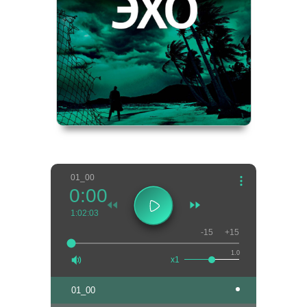
01_00
0:00
1:02:03
-15
+15
1.0
x1
01_00