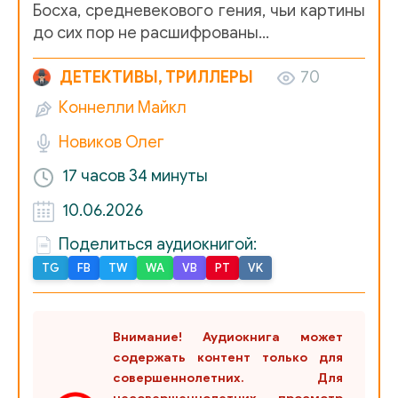
Босха, средневекового гения, чьи картины
06_02
до сих пор не расшифрованы…
07_00
ДЕТЕКТИВЫ, ТРИЛЛЕРЫ
70
07_01
Коннелли Майкл
08_00
Новиков Олег
09_00
17 часов
34 минуты
09_01
10.06.2026
09_02
Поделиться аудиокнигой:
TG
FB
TW
WA
VB
PT
VK
Внимание! Аудиокнига может
содержать контент только для
совершеннолетних. Для