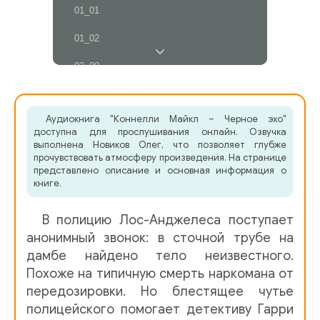
01_01
01_02
02_00
02_01
Аудиокнига "Коннелли Майкл – Черное эхо"
02_02
доступна для прослушивания онлайн. Озвучка
выполнена Новиков Олег, что позволяет глубже
03_00
прочувствовать атмосферу произведения. На странице
представлено описание и основная информация о
03_01
книге.
03_02
В полицию Лос-Анджелеса поступает
04_00
анонимный звонок: в сточной трубе на
дамбе найдено тело неизвестного.
04_01
Похоже на типичную смерть наркомана от
передозировки. Но блестящее чутье
05_00
полицейского помогает детективу Гарри
05_01