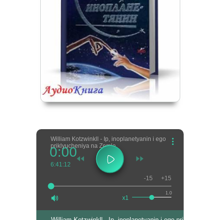
William Kotzwinkll - Ip, inoplanetyanin i ego
priklyucheniya na Zemle
0:00
6:41:12
-15
+15
1.0
x1
William Kotzwinkll - Ip, inoplanetyanin i ego priklyucheniy