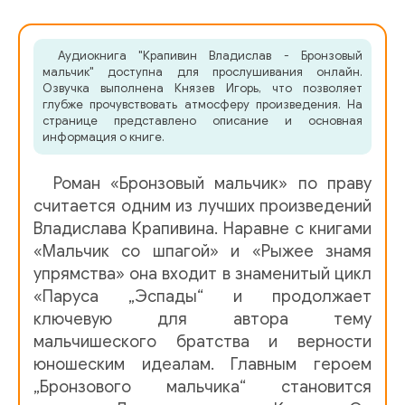
01_02_Pesnya o trubache
Аудиокнига "Крапивин Владислав - Бронзовый
01_03_Rodoslovnaya
мальчик" доступна для прослушивания онлайн.
Озвучка выполнена Князев Игорь, что позволяет
глубже прочувствовать атмосферу произведения. На
01_04_Sostyazanie
странице представлено описание и основная
информация о книге.
01_05_Verhnyaya paluba
01_06_Raritet
Роман «Бронзовый мальчик» по праву
считается одним из лучших произведений
01_07_Tsifir
Владислава Крапивина. Наравне с книгами
01_08_Ulitsa P. Morozova
«Мальчик со шпагой» и «Рыжее знамя
упрямства» она входит в знаменитый цикл
01_09_Kartofelnyy bunt
«Паруса „Эспады“ и продолжает
01_10_Sledstvie vedut znatoki
ключевую для автора тему
мальчишеского братства и верности
01_11_Mys svyatogo Ili
юношеским идеалам. Главным героем
„Бронзового мальчика“ становится
01_12_Snova o fregate «Rafail»