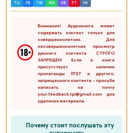
02_10_Mednye ruchki
TG
FB
TW
WA
VB
PT
VK
02_11_Ognennyy klen
02_12_Epilog
Внимание! Аудиокнига может
содержать контент только для
совершеннолетних. Для
несовершеннолетних просмотр
данного контента СТРОГО
ЗАПРЕЩЕН! Если в книге
присутствует наличие
пропаганды ЛГБТ и другого,
запрещенного контента - просьба
написать на почту
your.feedback.tpl@gmail.com для
удаления материала.
Почему стоит послушать эту