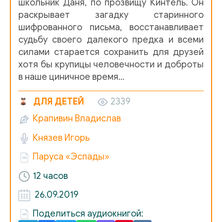
школьник Даня, по прозвищу Кинтель. Он
01_13_Parohod «Admiral Nahimov»
раскрывает загадку старинного
шифрованного письма, восстанавливает
02_00_Fonar i kompas
судьбу своего далекого предка и всеми
силами старается сохранить для друзей
02_01_Dzhozef Konrad i muzyka
хотя бы крупицы человечности и доброты
02_02_Geroi i ne geroi
в наше циничное время…
02_03_Pustoy dom
ДЛЯ ДЕТЕЙ
2339
02_04_Piket
Крапивин Владислав
02_05_Ravnodenstvie
Князев Игорь
02_06_Temnoe krylo
Паруса «Эспады»
02_07_Zyuyd-zyuyd-vest
12 часов
02_08_Iskra na nosu
26.09.2019
02_09_Chto on derzhal v ruke
Поделиться аудиокнигой: