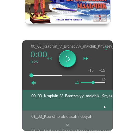
00_00_Krapivin_V_Bronzovyy_malchik_Knyazev_I
0:00
0:25
-15
+15
1.0
x1
00_00_Krapivin_V_Bronzovyy_malchik_Knyazev_I
01_00_Koe-chto ob ottsah i detyah
01_01_Nad vsey Rossiey bezoblachnoe nebo