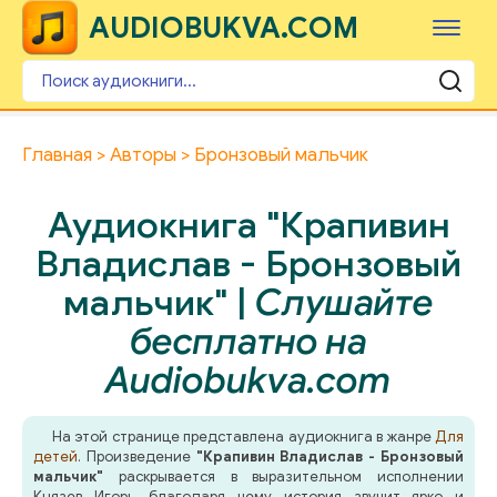
AUDIOBUKVA.COM
Главная
Авторы
Бронзовый мальчик
Аудиокнига "Крапивин
Владислав - Бронзовый
мальчик" |
Слушайте
бесплатно на
Audiobukva.com
На этой странице представлена аудиокнига в жанре
Для
детей
. Произведение
"Крапивин Владислав - Бронзовый
мальчик"
раскрывается в выразительном исполнении
Князев Игорь, благодаря чему история звучит ярко и