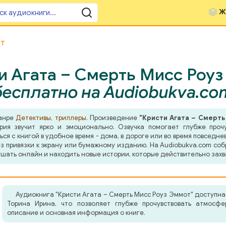
Ж
от
и Агата – Смерть Мисс Роуз
бесплатно на Audiobukva.co
жанре
Детективы, триллеры
. Произведение
"Кристи Агата – Смерть
ия звучит ярко и эмоционально. Озвучка помогает глубже прочу
я с книгой в удобное время - дома, в дороге или во время повседнев
з привязки к экрану или бумажному изданию. На Audiobukva.com соб
шать онлайн и находить новые истории, которые действительно захв
Аудиокнига "Кристи Агата – Смерть Мисс Роуз Эммот" доступн
Торина Ирина, что позволяет глубже прочувствовать атмосфе
описание и основная информация о книге.