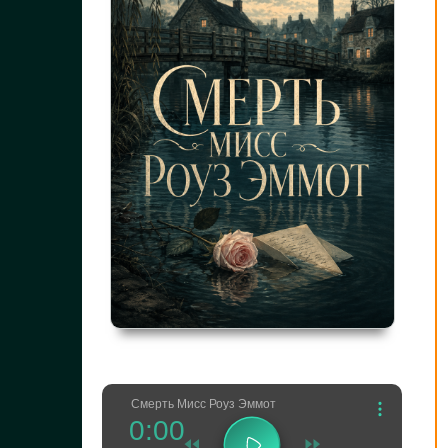
Смерть Мисс Роуз Эммот
0:00