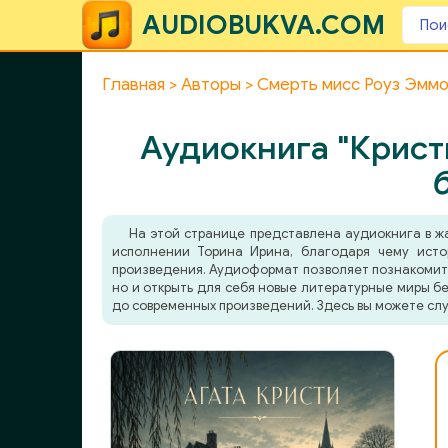
AUDIOBUKVA.COM
Главная
Авторы
Смерть мисс Роуз Эмм
Аудиокнига "Крист
На этой странице представлена аудиокнига в 
исполнении Торина Ирина, благодаря чему истор
произведения. Аудиоформат позволяет познакомитьс
но и открыть для себя новые литературные миры бе
до современных произведений. Здесь вы можете слу