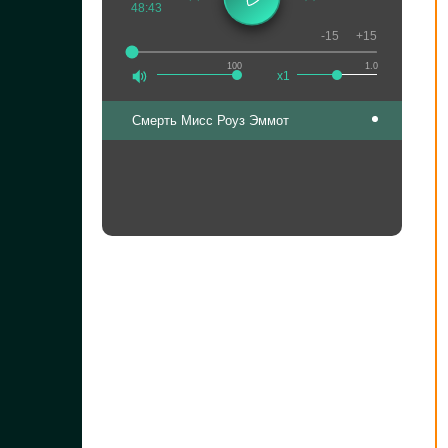
48:43
-15
+15
100
1.0
x1
Смерть Мисс Роуз Эммот