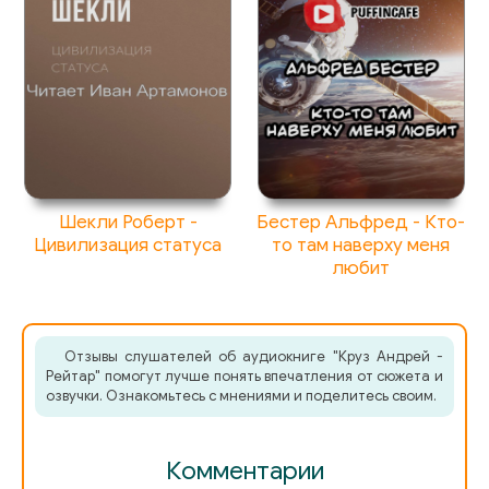
072 Сон
073 Рейтар Глава 7
074 Рейтар Глава 8
075 Свет Глава 1
076 Свет Глава 2
Шекли Роберт -
Бестер Альфред - Кто-
Цивилизация статуса
то там наверху меня
077 Свет Глава 3
любит
078 Свет Глава 4
Отзывы слушателей об аудиокниге "Круз Андрей -
Рейтар" помогут лучше понять впечатления от сюжета и
озвучки. Ознакомьтесь с мнениями и поделитесь своим.
Комментарии