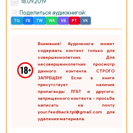
18.09.2019
027 Наемник Глава 16
Поделиться аудиокнигой:
028 Наемник Глава 17
TG
FB
TW
WA
VB
PT
VK
029 Наемник Глава 18
030 Наемник Глава 19
Внимание! Аудиокнига может
содержать контент только для
031 Наследник купца Зарама Глава 1
совершеннолетних. Для
несовершеннолетних просмотр
032 Сон
данного контента СТРОГО
ЗАПРЕЩЕН! Если в книге
033 Наследник купца Зарама Глава 2
присутствует наличие
пропаганды ЛГБТ и другого,
034 Наследник купца Зарама Глава 3
запрещенного контента - просьба
написать на почту
035 Наследник купца Зарама Глава 4
your.feedback.tpl@gmail.com для
удаления материала.
036 Война Глава 1