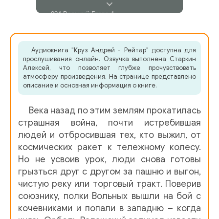
004 Вольный Глава 4
005 Вольный Глава 5
Аудиокнига "Круз Андрей - Рейтар" доступна для
006 Вольный Глава 6
прослушивания онлайн. Озвучка выполнена Старкин
Алексей, что позволяет глубже прочувствовать
007 Вольный Глава 7
атмосферу произведения. На странице представлено
описание и основная информация о книге.
008 Вольный Глава 8
Века назад по этим землям прокатилась
009 Вольный Глава 9
страшная война, почти истребившая
010 Наемник Глава 1
людей и отбросившая тех, кто выжил, от
космических ракет к тележному колесу.
011 Сон
Но не усвоив урок, люди снова готовы
012 Наемник Глава 2
грызться друг с другом за пашню и выгон,
чистую реку или торговый тракт. Поверив
013 Наемник Глава 3
союзнику, полки Вольных вышли на бой с
014 Наемник Глава 4
кочевниками и попали в западню – когда