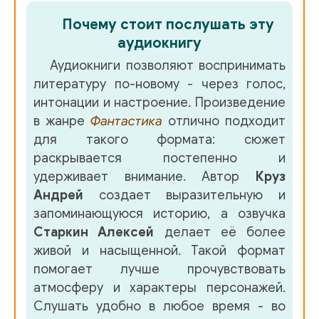
037 Война Глава 2
Почему стоит послушать эту
038 Война Глава 3
аудиокнигу
Аудиокниги позволяют воспринимать
039 Война Глава 4
литературу по-новому - через голос,
040 Война Глава 5
интонации и настроение. Произведение
в жанре
Фантастика
отлично подходит
041 Сон
для такого формата: сюжет
042 Война Глава 6
раскрывается постепенно и
удерживает внимание. Автор
Круз
043 Война Глава 7
Андрей
создает выразительную и
044 Война Глава 8
запоминающуюся историю, а озвучка
Старкин Алексей
делает её более
045 Война Глава 9
живой и насыщенной. Такой формат
046 Война Глава 10
помогает лучше прочувствовать
атмосферу и характеры персонажей.
047 Война Глава 11
Слушать удобно в любое время - во
048 Война Глава 12