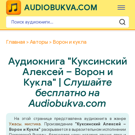
AUDIOBUKVA.COM
Главная
Авторы
Ворон и кукла
Аудиокнига "Куксинский
Алексей – Ворон и
Кукла" |
Слушайте
бесплатно на
Audiobukva.com
На этой странице представлена аудиокнига в жанре
Ужасы, мистика
. Произведение
"Куксинский Алексей –
Ворон и Кукла"
раскрывается в выразительном исполнении
Покровский Руслан, благодаря чему история звучит ярко и