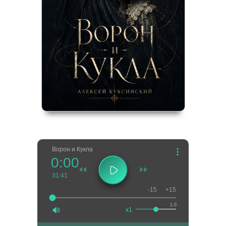
Ворон и Кукла
0:00
31:41
-15
+15
1.0
x1