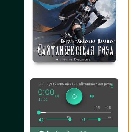
001_Кувайкова Анна - Сайтаншесская роза
0:00
15:01
-15
+15
100
1.0
x1