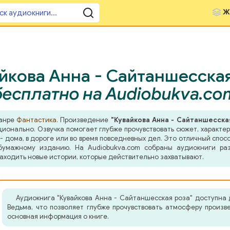
Ж
йкова Анна - Сайтаншесская
бесплатно на Audiobukva.co
жанре
Фантастика
. Произведение
"Кувайкова Анна - Сайтаншесска
оционально. Озвучка помогает глубже прочувствовать сюжет, характ
- дома, в дороге или во время повседневных дел. Это отличный спосо
бумажному изданию. На Audiobukva.com собраны аудиокниги ра
аходить новые истории, которые действительно захватывают.
Аудиокнига "Кувайкова Анна - Сайтаншесская роза" доступна
Ведьма, что позволяет глубже прочувствовать атмосферу произ
основная информация о книге.