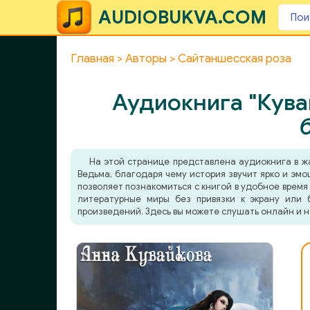
AUDIOBUKVA.COM
Главная
Авторы
Сайтаншесская роза
Аудиокнига "Кува
На этой странице представлена аудиокнига в 
Ведьма, благодаря чему история звучит ярко и эм
позволяет познакомиться с книгой в удобное время 
литературные миры без привязки к экрану или 
произведений. Здесь вы можете слушать онлайн и н