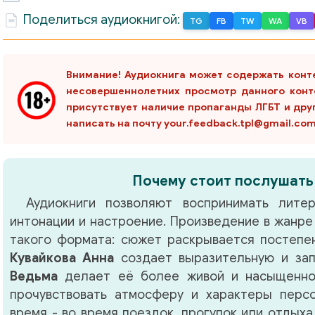
Поделиться аудиокнигой:
TG
FB
TW
WA
VB
Внимание! Аудиокнига может содержать конт
несовершеннолетних просмотр данного конт
присутствует наличие пропаганды ЛГБТ и дру
написать на почту your.feedback.tpl@gmail.co
Почему стоит послушать
Аудиокниги позволяют воспринимать литер
интонации и настроение. Произведение в жанр
такого формата: сюжет раскрывается постепен
Кувайкова Анна
создает выразительную и зап
Ведьма
делает её более живой и насыщенной
прочувствовать атмосферу и характеры перс
время - во время поездок, прогулок или отдыха