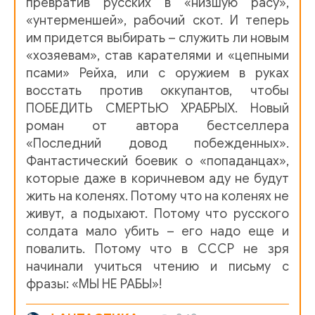
превратив русских в «низшую расу»,
014
«унтерменшей», рабочий скот. И теперь
015
им придется выбирать – служить ли новым
«хозяевам», став карателями и «цепными
016
псами» Рейха, или с оружием в руках
017
восстать против оккупантов, чтобы
ПОБЕДИТЬ СМЕРТЬЮ ХРАБРЫХ. Новый
018
роман от автора бестселлера
019
«Последний довод побежденных».
Фантастический боевик о «попаданцах»,
020
которые даже в коричневом аду не будут
жить на коленях. Потому что на коленях не
021
живут, а подыхают. Потому что русского
022
солдата мало убить – его надо еще и
повалить. Потому что в СССР не зря
023
начинали учиться чтению и письму с
024
фразы: «МЫ НЕ РАБЫ»!
025