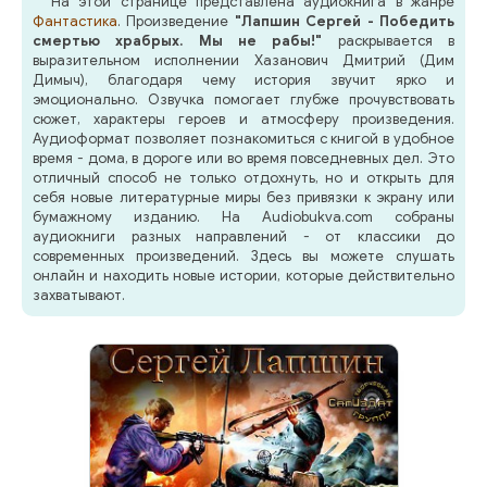
На этой странице представлена аудиокнига в жанре
Фантастика
. Произведение
"Лапшин Сергей - Победить
смертью храбрых. Мы не рабы!"
раскрывается в
выразительном исполнении Хазанович Дмитрий (Дим
Димыч), благодаря чему история звучит ярко и
эмоционально. Озвучка помогает глубже прочувствовать
сюжет, характеры героев и атмосферу произведения.
Аудиоформат позволяет познакомиться с книгой в удобное
время - дома, в дороге или во время повседневных дел. Это
отличный способ не только отдохнуть, но и открыть для
себя новые литературные миры без привязки к экрану или
бумажному изданию. На Audiobukva.com собраны
аудиокниги разных направлений - от классики до
современных произведений. Здесь вы можете слушать
онлайн и находить новые истории, которые действительно
захватывают.