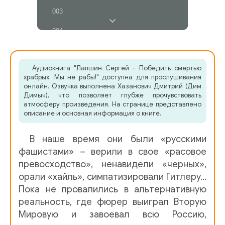
003
004
005
Аудиокнига "Лапшин Сергей - Победить смертью
006
храбрых. Мы не рабы!" доступна для прослушивания
онлайн. Озвучка выполнена Хазанович Дмитрий (Дим
007
Димыч), что позволяет глубже прочувствовать
атмосферу произведения. На странице представлено
008
описание и основная информация о книге.
009
В наше время они были «русскими
010
фашистами» – верили в свое «расовое
превосходство», ненавидели «черных»,
011
орали «хайль», симпатизировали Гитлеру…
Пока не провалились в альтернативную
012
реальность, где фюрер выиграл Вторую
013
Мировую и завоевал всю Россию,