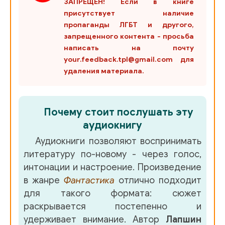
ЗАПРЕЩЕН! Если в книге
037
присутствует наличие
038
пропаганды ЛГБТ и другого,
запрещенного контента - просьба
039
написать на почту
your.feedback.tpl@gmail.com для
040
удаления материала.
041
042
Почему стоит послушать эту
043
аудиокнигу
044
Аудиокниги позволяют воспринимать
литературу по-новому - через голос,
045
интонации и настроение. Произведение
046
в жанре
Фантастика
отлично подходит
для такого формата: сюжет
047
раскрывается постепенно и
048
удерживает внимание. Автор
Лапшин