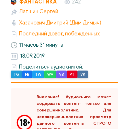
ФАНТАСТИКА
242
026
Лапшин Сергей
027
Хазанович Дмитрий (Дим Димыч)
028
Последний довод побежденных
029
11 часов 31 минута
030
18.09.2019
031
Поделиться аудиокнигой:
032
TG
FB
TW
WA
VB
PT
VK
033
034
Внимание! Аудиокнига может
содержать контент только для
035
совершеннолетних. Для
несовершеннолетних просмотр
036
данного контента СТРОГО