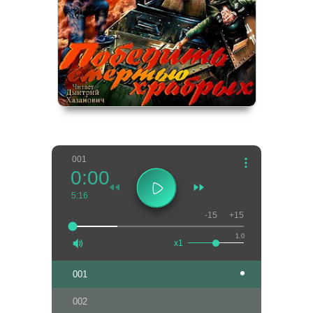
001
0:00
5:16
-15
+15
1.0
x1
001
002