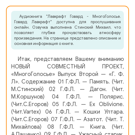
05 Г.Ф.Л. - Ex Oblivione. (Чит.Vartex)
Аудиокнига "Лавкрафт Говард - МногоГолосье.
Говард Лавкрафт" доступна для прослушивания
06 Г.Ф.Л. - Кошки Ултара. (Чит.С.Егоров)
онлайн. Озвучка выполнена Стинский Михаил, что
позволяет глубже прочувствовать атмосферу
произведения. На странице представлено описание и
07 Г.Ф.Л. - Азатот. (Чит. Т. Михайлова)
основная информация о книге.
08 Г.Ф.Л. - Книга. (Чит. А.Пащенко)
Итак, представляем Вашему вниманию
НОВЫЙ СОВМЕСТНЫЙ ПРОЕКТ,
09 Г.Ф.Л. - Ужасный старик. (Чит. Джей Арс)
«МногоГолосье» Выпуск Второй — «Г. Ф.
Л». Содержание 01 Г.Ф.Л. — Память. (Чит.
М.Стинский) 02 Г.Ф.Л. — Дагон. (Чит.
М.Коршунов) 04 Г.Ф.Л. — Полярис.
(Чит.С.Егоров) 05 Г.Ф.Л. — Ex Oblivione.
(Чит.Vartex) 06 Г.Ф.Л. — Кошки Ултара.
(Чит.С.Егоров) 07 Г.Ф.Л. — Азатот. (Чит. Т.
Михайлова) 08 Г.Ф.Л. — Книга. (Чит.
А.Пащенко) 09 Г.Ф.Л. — Ужасный старик.