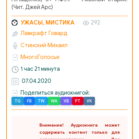
(Чит. Джей Арс)
УЖАСЫ, МИСТИКА
292
Лавкрафт Говард
Стинский Михаил
МногоГолосье
1 час 21 минута
07.04.2020
Поделиться аудиокнигой:
TG
FB
TW
WA
VB
PT
VK
Внимание! Аудиокнига может
содержать контент только для