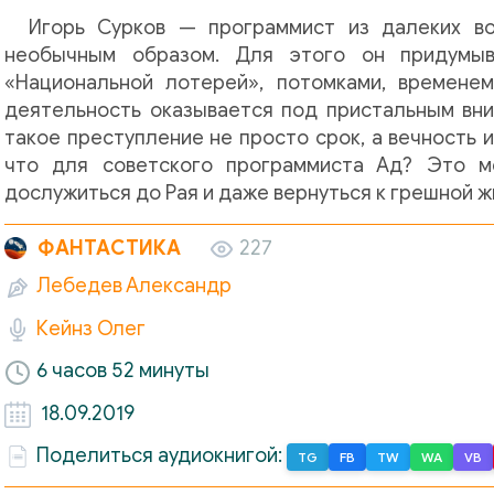
Игорь Сурков — программист из далеких во
необычным образом. Для этого он придумы
«Национальной лотерей», потомками, временем
деятельность оказывается под пристальным вни
такое преступление не просто срок, а вечность и
что для советского программиста Ад? Это м
дослужиться до Рая и даже вернуться к грешной ж
ФАНТАСТИКА
227
Лебедев Александр
Кейнз Олег
6 часов 52 минуты
18.09.2019
Поделиться аудиокнигой:
TG
FB
TW
WA
VB