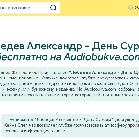
Ж
едев Александр - День Сур
бесплатно на Audiobukva.co
 жанре
Фантастика
. Произведение
"Лебедев Александр - День Су
о и эмоционально. Озвучка помогает глубже прочувствовать сюж
добное время - дома, в дороге или во время повседневных дел. Это 
 к экрану или бумажному изданию. На Audiobukva.com собраны а
ть онлайн и находить новые истории, которые действительно захват
Аудиокнига "Лебедев Александр - День Суркова" доступна д
Кейнз Олег, что позволяет глубже прочувствовать атмосферу прои
основная информация о книге.