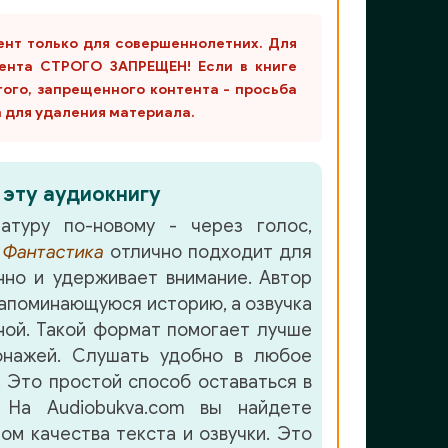
ент только для совершеннолетних. Для
ента СТРОГО ЗАПРЕЩЕН! Если в книге
гого, запрещенного контента - просьба
m для удаления материала.
 эту аудиокнигу
атуру по-новому - через голос,
е
Фантастика
отлично подходит для
но и удерживает внимание. Автор
апоминающуюся историю, а озвучка
ой. Такой формат помогает лучше
онажей. Слушать удобно в любое
. Это простой способ оставаться в
 На Audiobukva.com вы найдете
ом качества текста и озвучки. Это