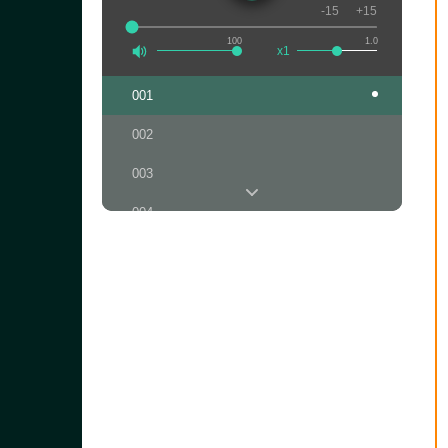
-15
+15
100
1.0
x1
001
002
003
004
005
006
007
008
009
010