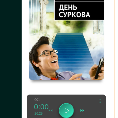
001
0:00
26:29