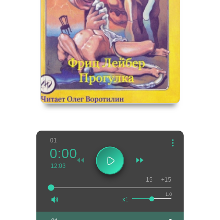
01
0:00
12:03
-15
+15
1.0
x1