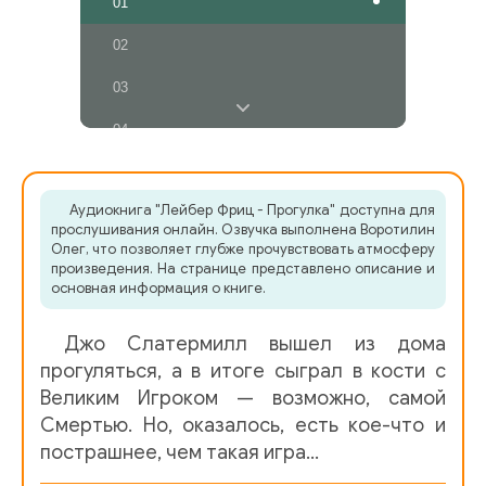
01
02
03
04
05
Аудиокнига "Лейбер Фриц - Прогулка" доступна для
06
прослушивания онлайн. Озвучка выполнена Воротилин
Олег, что позволяет глубже прочувствовать атмосферу
произведения. На странице представлено описание и
основная информация о книге.
Джо Слатермилл вышел из дома
прогуляться, а в итоге сыграл в кости с
Великим Игроком — возможно, самой
Смертью. Но, оказалось, есть кое-что и
пострашнее, чем такая игра…