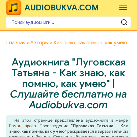
AUDIOBUKVA.COM
Главная
Авторы
Как знаю, как помню, как умею
Аудиокнига "Луговская
Татьяна - Как знаю, как
помню, как умею" |
Слушайте бесплатно на
Audiobukva.com
На этой странице представлена аудиокнига в жанре
Роман, проза
. Произведение
"Луговская Татьяна - Как
знаю, как помню, как умею"
раскрывается в выразительном
исполнении Репина Светлана, благодаря чему история