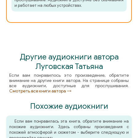
и работает на любых устройствах.
02_31_Semya_materi
02_32_Dyadya_Serezha
02_33_TYOtya_Talya
02_34_Greh_i_molitva
Другие аудиокниги автора
02_35_Otets
Луговская Татьяна
02_36_Mama
Если вам понравилось это произведение, обратите
внимание на другие книги автора. На странице собраны
02_37_Brat
все аудиокниги, доступные для прослушивания.
Смотреть все книги автора →
02_38_Povalennoe_derevo_legche_izmerit
Похожие аудиокниги
02_39_Rasskazy_Tatyany_Aleksandrovny
Если вам понравилась эта книга, обратите внимание на
02_40_General-gubernatorsha
похожие аудиокниги. Здесь собраны произведения с
похожей атмосферой и сюжетом - выберите следующую и
02_41_Dom_na_Volhonke
продолжайте слушать.