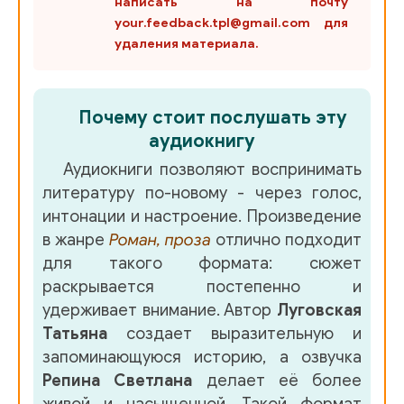
написать на почту
02_08_Varganka
your.feedback.tpl@gmail.com для
удаления материала.
02_09_Banya
02_10_My_edem_v_MONO
Почему стоит послушать эту
02_11_Kak_ya_stala_balerinoy
аудиокнигу
02_12_Senokos
Аудиокниги позволяют воспринимать
02_13_Grunya
литературу по-новому - через голос,
интонации и настроение. Произведение
02_14_Dozhdik
в жанре
Роман, проза
отлично подходит
02_15_Revnost
для такого формата: сюжет
раскрывается постепенно и
02_16_Volodya_v_kolonii
удерживает внимание. Автор
Луговская
02_17_Poschechina
Татьяна
создает выразительную и
запоминающуюся историю, а озвучка
02_18_Tonkaya_kromka_lda
Репина Светлана
делает её более
02_19_Chistka_kartoshki
живой и насыщенной. Такой формат