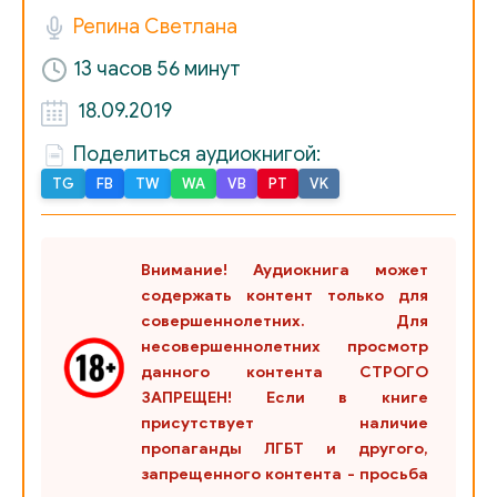
01_19_Robinzon
Репина Светлана
01_20_Ellada
13 часов 56 минут
01_21_Strannoe_povedenie_Volodi
18.09.2019
Поделиться аудиокнигой:
01_22_Gimnaziya_Konstan
TG
FB
TW
WA
VB
PT
VK
02_01_1917_god
02_02_1918_god
Внимание! Аудиокнига может
02_03_1919_god
содержать контент только для
совершеннолетних. Для
02_04_Strannoe_povedenie_papy
несовершеннолетних просмотр
данного контента СТРОГО
02_05_Posle_priezda_mamy
ЗАПРЕЩЕН! Если в книге
присутствует наличие
02_06_Nasha_koloniya
пропаганды ЛГБТ и другого,
02_07_Stil_vremeni
запрещенного контента - просьба