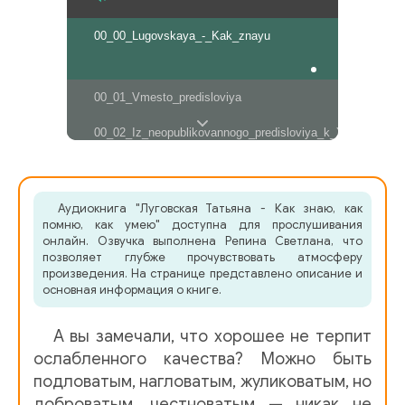
00_00_Lugovskaya_-_Kak_znayu
00_01_Vmesto_predisloviya
00_02_Iz_neopublikovannogo_predisloviya_k_Ya_pomnyu
01_01_Staraya_fotografiya
Аудиокнига "Луговская Татьяна - Как знаю, как
01_02_Nash_dom
помню, как умею" доступна для прослушивания
онлайн. Озвучка выполнена Репина Светлана, что
01_03_Nyanya,_rechka_i_skazka
позволяет глубже прочувствовать атмосферу
произведения. На странице представлено описание и
основная информация о книге.
01_04_Volodiny_skazki
01_05_Pervaya_lyubov
А вы замечали, что хорошее не терпит
ослабленного качества? Можно быть
01_06_Bolezn_ottsa
подловатым, нагловатым, жуликоватым, но
01_07_Savrasov
доброватым, честноватым — никак не