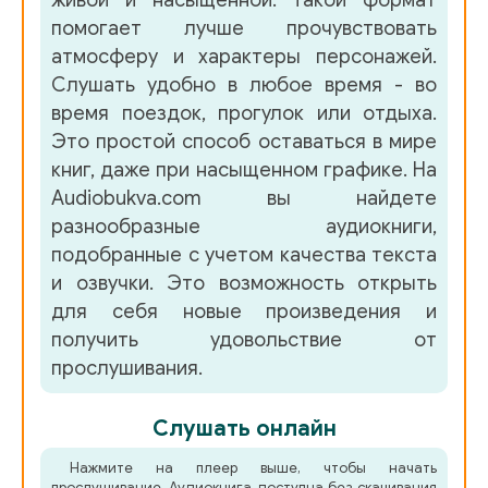
помогает лучше прочувствовать
02_20_TYOmnaya
атмосферу и характеры персонажей.
02_21_Zanaveska
Слушать удобно в любое время - во
время поездок, прогулок или отдыха.
02_22_Lezhaschaya_vosmerka
Это простой способ оставаться в мире
02_23_Kacheli
книг, даже при насыщенном графике. На
Audiobukva.com вы найдете
02_24_Mama_poet_v_kolonii
разнообразные аудиокниги,
02_25_Nashi_masshtaby
подобранные с учетом качества текста
и озвучки. Это возможность открыть
02_26_Vospitanie
для себя новые произведения и
02_27_Tretego_maya,_1925_goda
получить удовольствие от
прослушивания.
02_28_Dopolnenie
Слушать онлайн
02_29_Primechanie_k_glave_Moy_ded
Нажмите на плеер выше, чтобы начать
02_30_Kak_ded_vybiral_posudu
прослушивание. Аудиокнига доступна без скачивания