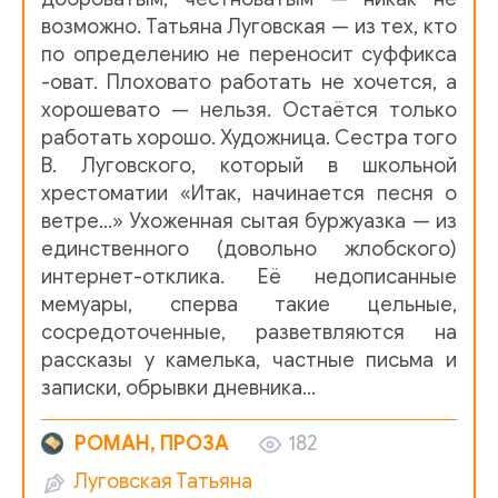
возможно. Татьяна Луговская — из тех, кто
01_08_Makar_Ilich_i_Hlebnikov
по определению не переносит суффикса
01_09_Mama
-оват. Плоховато работать не хочется, а
хорошевато — нельзя. Остаётся только
01_10_Nasha_Nina
работать хорошо. Художница. Сестра того
В. Луговского, который в школьной
01_11_Nash_Volodya
хрестоматии «Итак, начинается песня о
01_12_Vrane_i_vydymuvanie
ветре...» Ухоженная сытая буржуазка — из
единственного (довольно жлобского)
01_13_V_prilichnom_obschestve
интернет-отклика. Её недописанные
01_14_Freylen_Tomberg
мемуары, сперва такие цельные,
сосредоточенные, разветвляются на
01_15_Chulka
рассказы у камелька, частные письма и
01_16_Narodnoe_gulyanie
записки, обрывки дневника…
01_17_Byliny
РОМАН, ПРОЗА
182
01_18_Risovanie
Луговская Татьяна