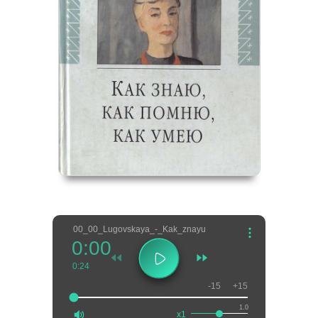
00_00_Lugovskaya_-_Kak_znayu
0:00
0:24
-15
+15
1.0
x1