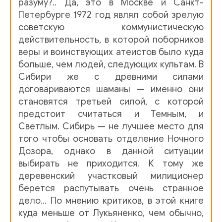
разуму?.. Да, это в Москве и Санкт-
03_02
Петербурге 1972 год являл собой зрелую
03_03
советскую коммунистическую
действительность, в которой поборников
03_04
веры и воинствующих атеистов было куда
больше, чем людей, следующих культам. В
Сибири же с древними силами
договариваются шаманы — именно они
становятся третьей силой, с которой
предстоит считаться и Темным, и
Светлым. Сибирь — не лучшее место для
того чтобы основать отделение Ночного
Дозора, однако в данной ситуации
выбирать не приходится. К тому же
деревенский участковый милиционер
берется распутывать очень странное
дело… По мнению критиков, в этой книге
куда меньше от Лукьяненко, чем обычно,