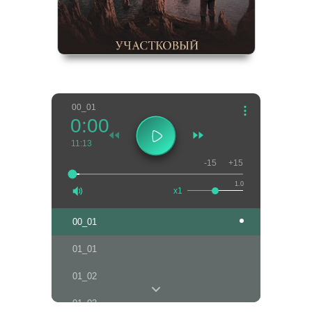
00_01
0:00
11:13
-15
+15
1.0
x1
00_01
01_01
01_02
01_03