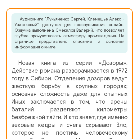
01_04
Аудиокнига "Лукьяненко Сергей, Клемешье Алекс -
01_05
Участковый" доступна для прослушивания онлайн.
Озвучка выполнена Смекалов Валерий, что позволяет
01_06
глубже прочувствовать атмосферу произведения. На
странице представлено описание и основная
02_01
информация о книге.
02_02
Новая книга из серии «Дозоры».
02_03
Действие романа разворачивается в 1972
году в Сибири. Отделения дозоров ведут
02_04
жесткую борьбу в крупных городах;
основная сложность даже для опытных
02_05
Иных заключается в том, что арены
02_06
баталий разделяют километры
безбрежной тайги. И кто знает, где именно
03_00
вековые кедры и снега скрывают Зло,
03_01
которое не постичь человеческому