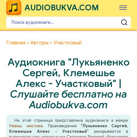
AUDIOBUKVA.COM
Главная
Авторы
Участковый
Аудиокнига "Лукьяненко
Сергей, Клемешье
Алекс - Участковый" |
Слушайте бесплатно на
Audiobukva.com
На этой странице представлена аудиокнига в жанре
Ужасы, мистика
. Произведение
"Лукьяненко Сергей,
Клемешье Алекс - Участковый"
раскрывается в
выразительном исполнении Смекалов Валерий, благодаря