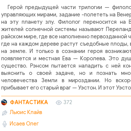
Герой предыдущей части трилогии — филоло
управляющих мирами, задание -полететь на Вене
на эту планету злу. Филолог переносится на 
жителей солнечной системы называют Переландр
райском мире, где все наполненно первозданной ч
где на каждом дереве растут съедобные плоды, в
на земле. И только в сознании героя возникаю
появляется и местная Ева — Королева. Это душ
существо. Рэнсом пытается наладить с ней кон
выяснить о своей задаче, но и познать мно
человечества Земли в мироздании. Но вско
прибывает его старый враг — Уэстон. И этот Уэсто
ФАНТАСТИКА
372
Льюис Клайв
Исаев Олег