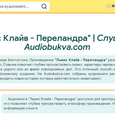
Ж
 Клайв - Переландра" |
Слу
Audiobukva.com
жанре
Фантастика
. Произведение
"Льюис Клайв - Переландра"
раск
о. Озвучка помогает глубже прочувствовать сюжет, характеры герое
 в дороге или во время повседневных дел. Это отличный способ н
бумажному изданию. На Audiobukva.com собраны аудиокниги ра
аходить новые истории, которые действительно захватывают.
Аудиокнига "Льюис Клайв - Переландра" доступна для прослуш
что позволяет глубже прочувствовать атмосферу произведения. 
информация о книге.