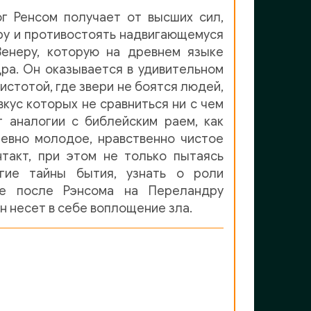
г Ренсом получает от высших сил,
ру и противостоять надвигающемуся
Венеру, которую на древнем языке
а. Он оказывается в удивительном
истотой, где звери не боятся людей,
кус которых не сравниться ни с чем
т аналогии с библейским раем, как
евно молодое, нравственно чистое
такт, при этом не только пытаясь
гие тайны бытия, узнать о роли
ре после Рэнсома на Переландру
н несет в себе воплощение зла.