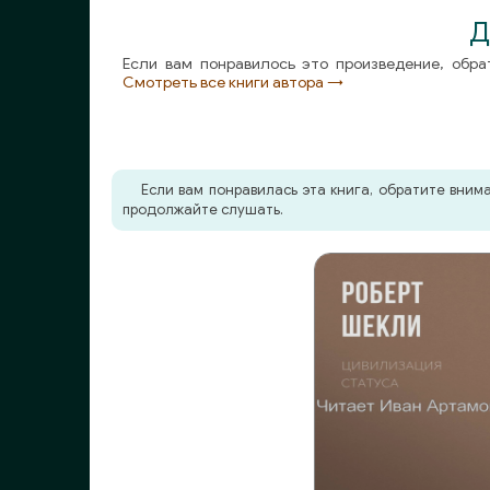
Д
kt056 iz 127
Если вам понравилось это произведение, обра
Смотреть все книги автора →
kt057 iz 127
kt058 iz 127
kt059 iz 127
Если вам понравилась эта книга, обратите вни
продолжайте слушать.
kt060 iz 127
kt061 iz 127
kt062 iz 127
kt063 iz 127
kt064 iz 127
kt065 iz 127
kt066 iz 127