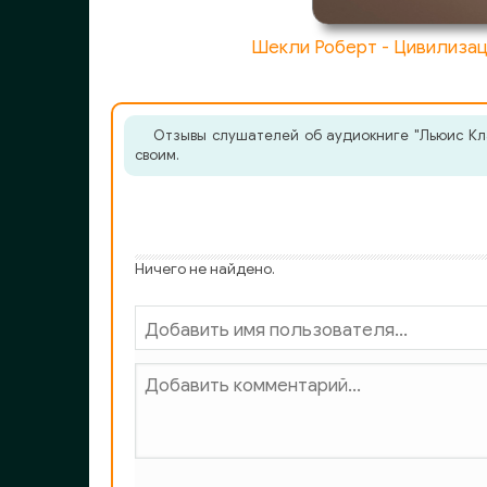
kt067 iz 127
Шекли Роберт - Цивилизац
kt068 iz 127
kt069 iz 127
Отзывы слушателей об аудиокниге "Льюис Кла
kt070 iz 127
своим.
kt071 iz 127
Ничего не найдено.