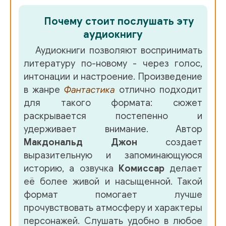
Почему стоит послушать эту
аудиокнигу
Аудиокниги позволяют воспринимать
литературу по-новому - через голос,
интонации и настроение. Произведение
в жанре
Фантастика
отлично подходит
для такого формата: сюжет
раскрывается постепенно и
удерживает внимание. Автор
Макдональд Джон
создает
выразительную и запоминающуюся
историю, а озвучка
Комиссар
делает
её более живой и насыщенной. Такой
формат помогает лучше
прочувствовать атмосферу и характеры
персонажей. Слушать удобно в любое