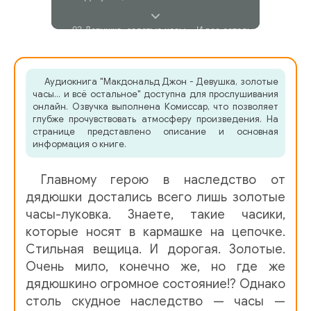
03 Девушка, золотые часы... И все остальное
04 Девушка, золотые часы... И все остальное
Аудиокнига "Макдональд Джон - Девушка, золотые
часы… и всё остальное" доступна для прослушивания
05 Девушка, золотые часы... И все остальное
онлайн. Озвучка выполнена Комиссар, что позволяет
глубже прочувствовать атмосферу произведения. На
странице представлено описание и основная
06 Девушка, золотые часы... И все остальное
информация о книге.
07 Девушка, золотые часы... И все остальное
Главному герою в наследство от
дядюшки достались всего лишь золотые
08 Девушка, золотые часы... И все остальное
часы-луковка. Знаете, такие часики,
которые носят в кармашке на цепочке.
09 Девушка, золотые часы... И все остальное
Стильная вещица. И дорогая. Золотые.
Очень мило, конечно же, но где же
10 Девушка, золотые часы... И все остальное
дядюшкино огромное состояние!? Однако
столь скудное наследство — часы —
11 Девушка, золотые часы... И все остальное