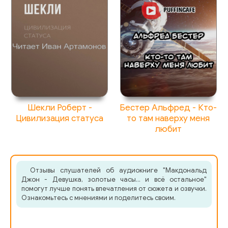
Шекли Роберт -
Бестер Альфред - Кто-
Цивилизация статуса
то там наверху меня
любит
Отзывы слушателей об аудиокниге "Макдональд
Джон - Девушка, золотые часы… и всё остальное"
помогут лучше понять впечатления от сюжета и озвучки.
Ознакомьтесь с мнениями и поделитесь своим.