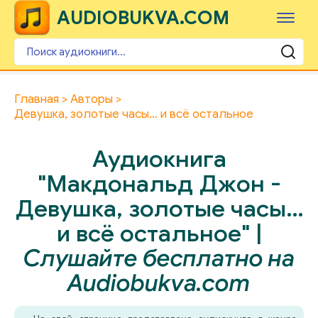
AUDIOBUKVA.COM
Главная
Авторы
Девушка, золотые часы… и всё остальное
Аудиокнига
"Макдональд Джон -
Девушка, золотые часы…
и всё остальное" |
Слушайте бесплатно на
Audiobukva.com